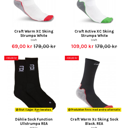
Craft Warm XC Skiing
Craft Active XC Skiing
Strumpa White
Strumpa White
Craft
Craft
69,00 kr
179,00 kr
109,00 kr
179,00 kr
-150,00 kr
-100,00 kr
Slut i Lager. Kan bevakas.
Produkten finns med andra alternativ
Dählie Sock Function
Craft Warm Xc Skiing Sock
Ullstrumpa REA
Black. REA
Dählie
Craft