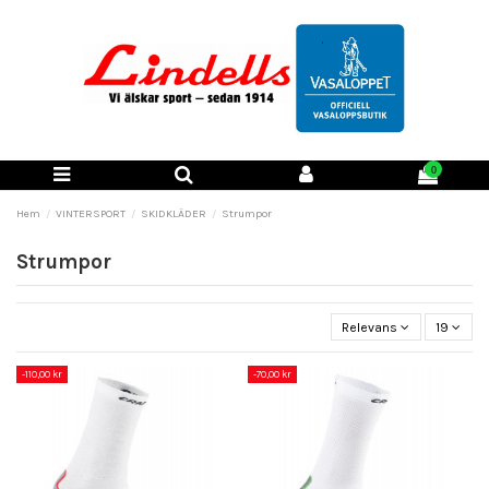
0
Hem
VINTERSPORT
SKIDKLÄDER
Strumpor
Strumpor
Relevans
19
-110,00 kr
-70,00 kr