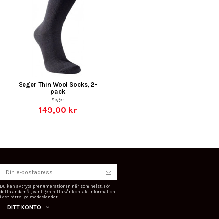
Seger Thin Wool Socks, 2-
pack
Seger
149,00 kr
Du kan avbryta prenumerationen när som helst. För
detta ändamål, vänligen hitta vår kontaktinformation
i det rättsliga meddelandet.
DITT KONTO