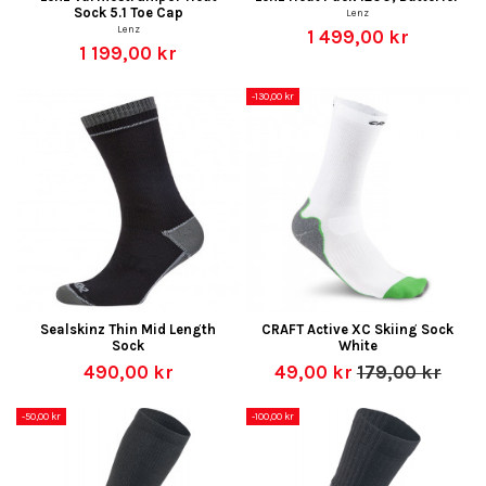
Sock 5.1 Toe Cap
Lenz
Lenz
1 499,00 kr
1 199,00 kr
-130,00 kr
Sealskinz Thin Mid Length
CRAFT Active XC Skiing Sock
Sock
White
490,00 kr
49,00 kr
179,00 kr
-50,00 kr
-100,00 kr