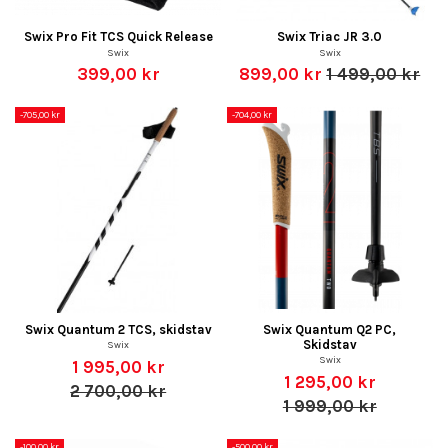
Swix Pro Fit TCS Quick Release
Swix Triac JR 3.0
Swix
Swix
399,00 kr
899,00 kr
1 499,00 kr
-705,00 kr
-704,00 kr
Swix Quantum 2 TCS, skidstav
Swix Quantum Q2 PC,
Skidstav
Swix
Swix
1 995,00 kr
1 295,00 kr
2 700,00 kr
1 999,00 kr
-100,00 kr
-500,00 kr