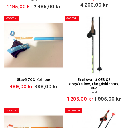
Dählie
4 200,00 kr
1 195,00 kr
2 495,00 kr
-500,00 kr
-700,00 kr
Stav2 70% Kolfiber
Exel Avanti OEB QR
Grey/Yellow, Längdskidstav,
499,00 kr
999,00 kr
REA
Exel
1 295,00 kr
1 995,00 kr
-800,00 kr
-2 000,00 kr