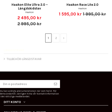
Haakon Elite Ultra 2.0 –
Haakon Race Lite 2.0
Längdskidstav
Haakon
Haakon
1 595,00 kr
1 995,00 kr
2 495,00 kr
2 995,00 kr
1
2
LÄNGDSTAVAR
TILLBEHÖR-LÄNGDSTAVAR
Du kan avbryta prenumerationen när som helst. För
detta ändamål, vänligen hitta vår kontaktinformation
i det rättsliga meddelandet.
DITT KONTO