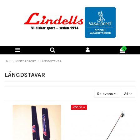
0
Hem
VINTERSPORT
LÄNGDSTAVAR
LÄNGDSTAVAR
Relevans
24
-600,00 kr