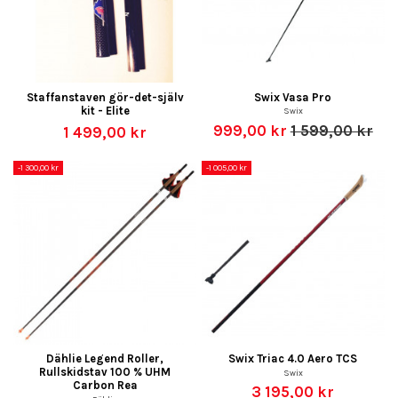
Staffanstaven gör-det-själv
Swix Vasa Pro
kit - Elite
Swix
999,00 kr
1 599,00 kr
1 499,00 kr
-1 300,00 kr
-1 005,00 kr
Dählie Legend Roller,
Swix Triac 4.0 Aero TCS
Rullskidstav 100 % UHM
Swix
Carbon Rea
3 195,00 kr