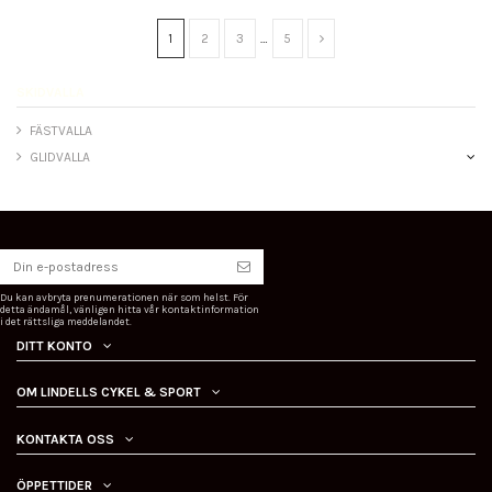
1
2
3
…
5
SKIDVALLA
FÄSTVALLA
GLIDVALLA
Du kan avbryta prenumerationen när som helst. För
detta ändamål, vänligen hitta vår kontaktinformation
i det rättsliga meddelandet.
DITT KONTO
OM LINDELLS CYKEL & SPORT
KONTAKTA OSS
ÖPPETTIDER