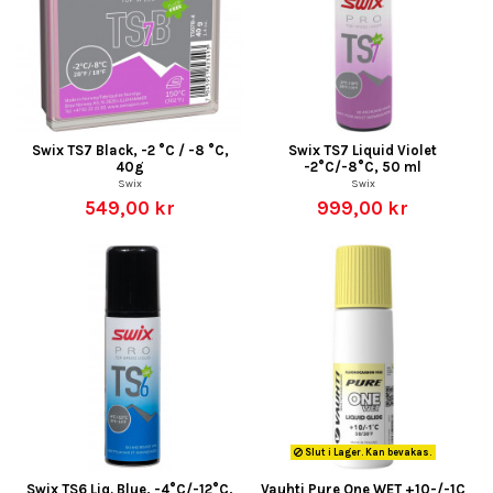
Swix TS7 Black, -2 °C / -8 °C,
Swix TS7 Liquid Violet
40g
-2°C/-8°C, 50 ml
Swix
Swix
549,00 kr
999,00 kr
Slut i Lager. Kan bevakas.
Swix TS6 Liq. Blue, -4°C/-12°C,
Vauhti Pure One WET +10-/-1C