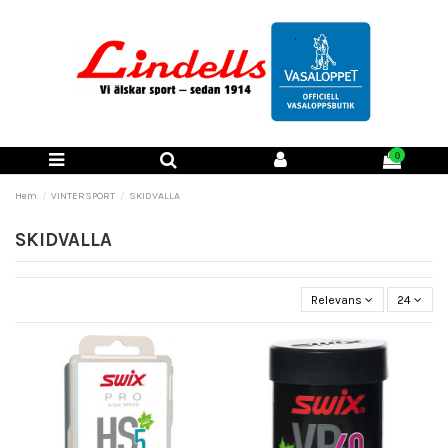
0
Hem
VINTERSPORT
SKIDVALLA
SKIDVALLA
Relevans
24