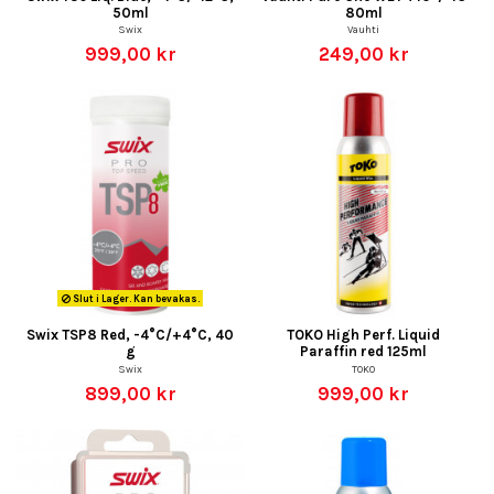
50ml
80ml
Swix
Vauhti
999,00 kr
249,00 kr
Slut i Lager. Kan bevakas.
Swix TSP8 Red, -4°C/+4°C, 40
TOKO High Perf. Liquid
g
Paraffin red 125ml
Swix
TOKO
899,00 kr
999,00 kr