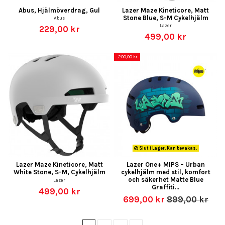
Abus, Hjälmöverdrag, Gul
Lazer Maze Kineticore, Matt
Stone Blue, S-M Cykelhjälm
Abus
Lazer
229,00 kr
499,00 kr
-200,00 kr
Slut i Lager. Kan bevakas.
Lazer Maze Kineticore, Matt
Lazer One+ MIPS – Urban
White Stone, S-M, Cykelhjälm
cykelhjälm med stil, komfort
och säkerhet Matte Blue
Lazer
Graffiti...
499,00 kr
699,00 kr
899,00 kr