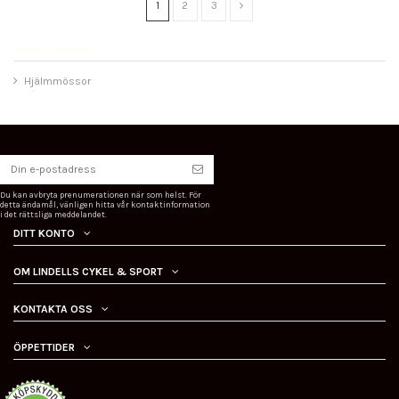
1
2
3
CYKELHJÄLMAR
Hjälmmössor
Du kan avbryta prenumerationen när som helst. För
detta ändamål, vänligen hitta vår kontaktinformation
i det rättsliga meddelandet.
DITT KONTO
OM LINDELLS CYKEL & SPORT
KONTAKTA OSS
ÖPPETTIDER