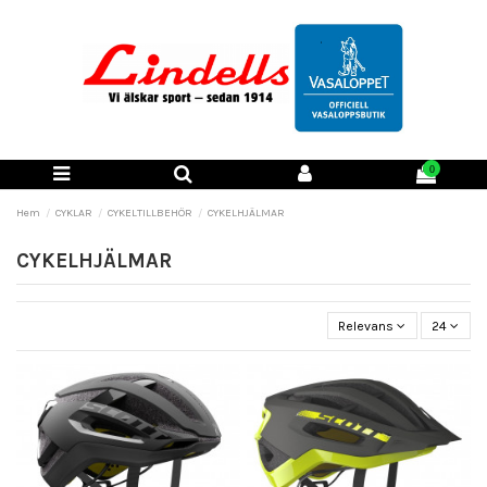
0
Hem
CYKLAR
CYKELTILLBEHÖR
CYKELHJÄLMAR
CYKELHJÄLMAR
Relevans
24