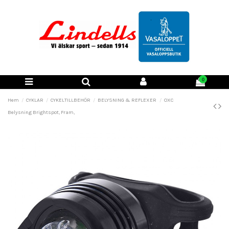
0
Hem
CYKLAR
CYKELTILLBEHÖR
BELYSNING & REFLEXER
OXC
Belysning Brightspot, Fram,