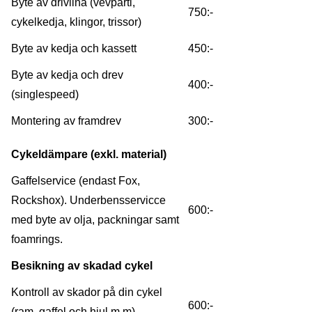
Byte av drivlina (vevparti,
750:-
cykelkedja, klingor, trissor)
Byte av kedja och kassett
450:-
Byte av kedja och drev
400:-
(singlespeed)
Montering av framdrev
300:-
Cykeldämpare (exkl. material)
Gaffelservice (endast Fox,
Rockshox). Underbensservicce
600:-
med byte av olja, packningar samt
foamrings.
Besikning av skadad cykel
Kontroll av skador på din cykel
600:-
(ram, gaffel och hjul m m)