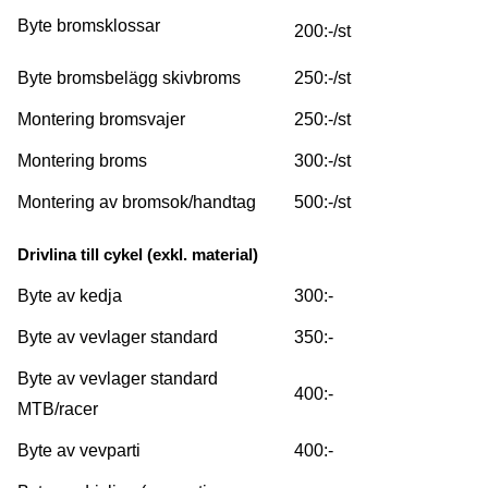
Byte bromsklossar
200:-/st
Byte bromsbelägg skivbroms
250:-/st
Montering bromsvajer
250:-/st
Montering broms
300:-/st
Montering av bromsok/handtag
500:-/st
Drivlina till cykel (exkl. material)
Byte av kedja
300:-
Byte av vevlager standard
350:-
Byte av vevlager standard
400:-
MTB/racer
Byte av vevparti
400:-