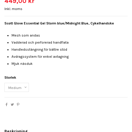
449,00 kr
Inkl. moms
Scott Glove Essential Gel Storm blue/Midnight Blue, Cykelhandske
Mesh som andas
Vadderad och perforerad handflata
Handledsstängning för bättre stöd
Avdragssystem för enkel avtagning
Mjuk näsduk
Storlek
Beskrivning