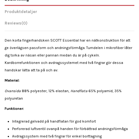
Produktdetaljer
Reviews
(0)
Den korta fingerhandsken SCOTT Essential har en nätkonstruktion för att
ge överlägsen passform och andningsförmåga. Tumdelen i mikrofiber låter
dig torka av näsan eller pannan medan du är på cykeln.
Kardborrefunktionen och avdragssystemet med två fingrar gör dessa
handskar lätta att ta på och av.
Material:
Ovansida
88% polyester, 12% elastan,
Handflata
65% polyamid, 35%
polyuretan
Funktioner:
Integrerad gelvadd på handflatan för god komfort
Perforerad luftventil ovanpå handen för förbättrad andningsförmåga
Avdragssystem med två fingrar för enkel borttagning