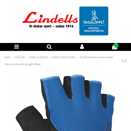
0
Hem
CYKLAR
CYKELKLÄDER
CYKELHANDSKAR
Scott Glove Essential Gel
Storm blue/Midnight Blue