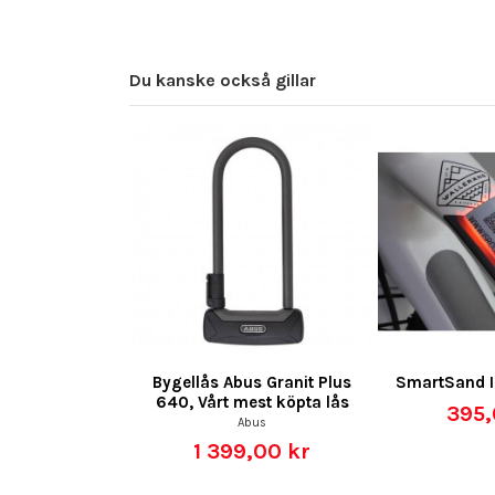
Du kanske också gillar
Bygellås Abus Granit Plus
SmartSand I
640, Vårt mest köpta lås
395,
Abus
1 399,00 kr