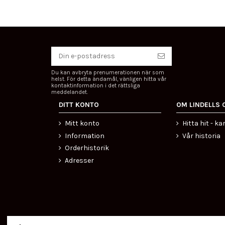
Du kan avbryta prenumerationen när som
helst. För detta ändamål, vänligen hitta vår
kontaktinformation i det rättsliga
meddelandet.
DITT KONTO
OM LINDELLS 
Mitt konto
Hitta hit - ka
Information
Vår historia
Orderhistorik
Adresser
Certifierad ehandel