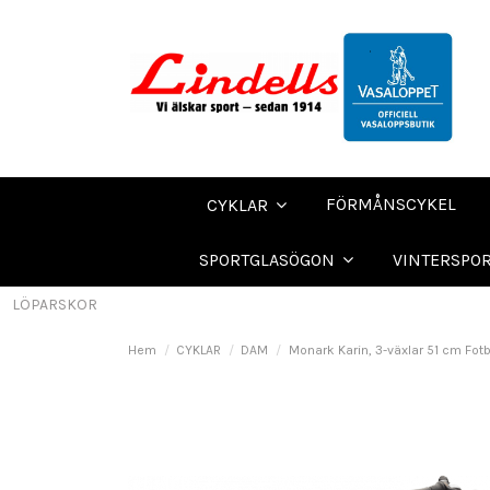
FÖRMÅNSCYKEL
CYKLAR
SPORTGLASÖGON
VINTERSPO
LÖPARSKOR
Hem
CYKLAR
DAM
Monark Karin, 3-växlar 51 cm Fo