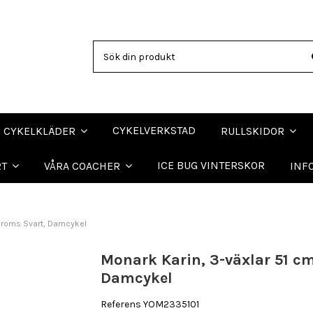
CYKELVERKSTAD
CYKELKLÄDER
RULLSKIDOR
ICE BUG VINTERSKOR
RT
VÅRA COACHER
INF
tbroms Svart, Damcykel
Monark Karin, 3-växlar 51 c
Damcykel
Referens
YOM2335101