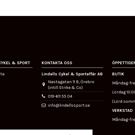
CYKEL & SPORT
KONTAKTA OSS
ÖPPETTIDE
rta
Lindells Cykel & Sportaffär AB
BUTIK
Nastagatan 11 B, Örebro
Måndag-fre
(intill Strike & Co)
Lördag 10.0
019-611 55 04
(Lörd somm
info@lindellssport.se
VERKSTAD
Måndag-fre