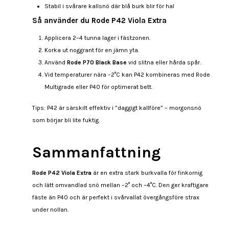
Stabil i svårare kallsnö där blå burk blir för hal
Så använder du Rode P42 Viola Extra
Applicera 2–4 tunna lager i fästzonen.
Korka ut noggrant för en jämn yta.
Använd
Rode P70 Black Base
vid slitna eller hårda spår.
Vid temperaturer nära –2°C kan P42 kombineras med Rode
Multigrade eller P40 för optimerat bett.
Tips: P42 är särskilt effektiv i ”daggigt kallföre” – morgonsnö
som börjar bli lite fuktig.
Sammanfattning
Rode P42 Viola Extra
är en extra stark burkvalla för finkornig
och lätt omvandlad snö mellan –2° och –4°C. Den ger kraftigare
fäste än P40 och är perfekt i svårvallat övergångsföre strax
under nollan.