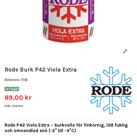
Rode Burk P42 Viola Extra
Referens
708
I lager
89,00 kr
Inkl. moms
Rode P42 Viola Extra – burkvalla för finkornig, lätt fuktig
och omvandlad snö (-2° till -4°C)