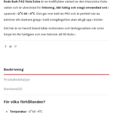
Rode Burk P42 Viola Extra
är en kraftfullare variant av den klassiska Viola-
vallan och är utvecklad för
finkornig, lätt fuktig och svagt omvandlad snö
i
spannet
–2°C till –4°C
. Den ger mer bett än P40 och är perfekt när du
behöver ett starkare grepp i kallt övergångsföre utan att gå upp i klister.
Det här är en favorit bland både motionärer och tävlingsvallare när snön
börjar bli lite fuktigare och mer teknisk att få fäste i.
Beskrivning
Produktdetaljer
Reviews
(0)
För vilka förhållanden?
Temperatur:
–2° till –4°C