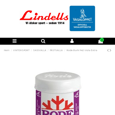
0
Hem
VINTERSPORT
SKIDVALLA
FÄSTVALLA
Rode Burk P42 Viola Extra