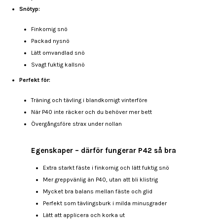
Snötyp:
Finkornig snö
Packad nysnö
Lätt omvandlad snö
Svagt fuktig kallsnö
Perfekt för:
Träning och tävling i blandkornigt vinterföre
När P40 inte räcker och du behöver mer bett
Övergångsföre strax under nollan
Egenskaper – därför fungerar P42 så bra
Extra starkt fäste i finkornig och lätt fuktig snö
Mer greppvänlig än P40, utan att bli klistrig
Mycket bra balans mellan fäste och glid
Perfekt som tävlingsburk i milda minusgrader
Lätt att applicera och korka ut