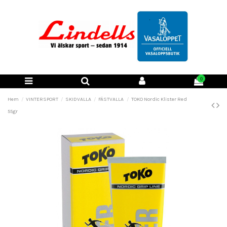
0
Hem
VINTERSPORT
SKIDVALLA
FÄSTVALLA
TOKO Nordic Klister Red
55gr