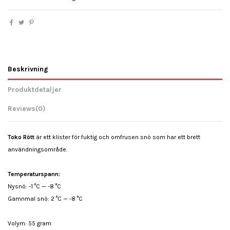
Beskrivning
Produktdetaljer
Reviews
(0)
Toko Rött
är ett klister för fuktig och omfrusen snö som har ett brett
användningsområde.
Temperaturspann:
Nysnö:
-1 °C — -8 °C
Gamnmal snö:
2 °C — -8 °C
Volym: 55 gram