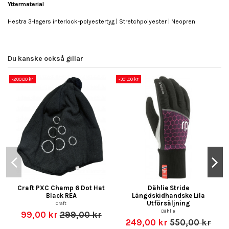
Yttermaterial
Hestra 3-lagers interlock-polyestertyg | Stretchpolyester | Neopren
Du kanske också gillar
-200,00 kr
-301,00 kr
Craft PXC Champ 6 Dot Hat
Dählie Stride
Black REA
Längdskidhandske Lila
Utförsäljning
Craft
Dählie
99,00 kr
299,00 kr
249,00 kr
550,00 kr