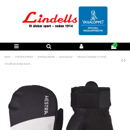
0
Hem
VINTERSPORT
SKIDKLÄDER
Handskar
Hestra Tracker Jr Mitt,
Skidhandske barn