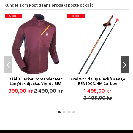
Kunder som köpt denna produkt köpte också:
-1 500,00 kr
-2 000,00 kr
-
Dählie Jacket Contender Men
Exel World Cup Black/Orange
Längdskidjacka, Vinröd REA
REA 100% HM Carbon
999,00 kr
2 499,00 kr
1 495,00 kr
3 495,00 kr