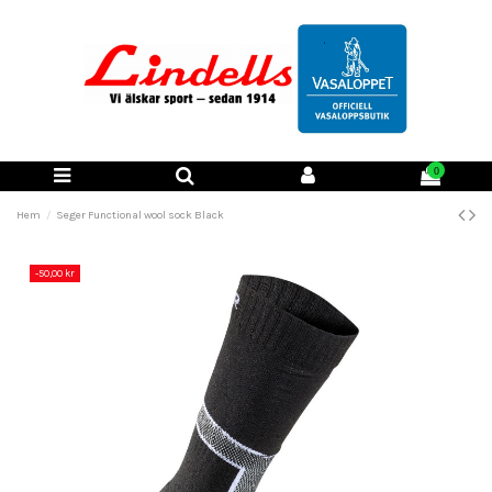
0
Hem
Seger Functional wool sock Black
-50,00 kr