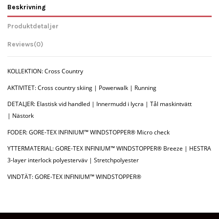
Beskrivning
Produktdetaljer
Reviews
(0)
KOLLEKTION: Cross Country
AKTIVITET: Cross country skiing | Powerwalk | Running
DETALJER: Elastisk vid handled | Innermudd i lycra | Tål maskintvätt
| Nästork
FODER: GORE-TEX INFINIUM™ WINDSTOPPER® Micro check
YTTERMATERIAL: GORE-TEX INFINIUM™ WINDSTOPPER® Breeze | HESTRA
3-layer interlock polyesterväv | Stretchpolyester
VINDTÄT: GORE-TEX INFINIUM™ WINDSTOPPER®