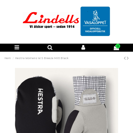
0
Hem
Hestra Womens W.S Breeze Mitt Black