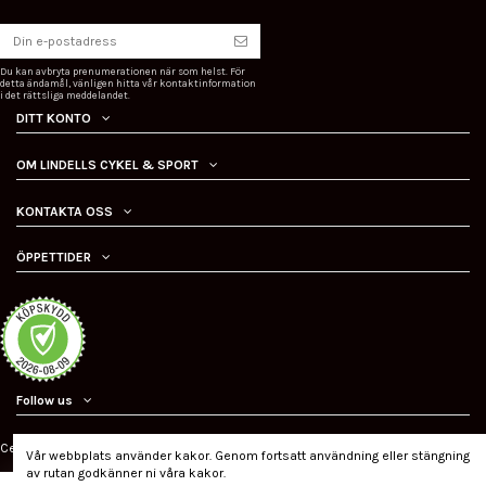
Du kan avbryta prenumerationen när som helst. För
detta ändamål, vänligen hitta vår kontaktinformation
i det rättsliga meddelandet.
DITT KONTO
OM LINDELLS CYKEL & SPORT
KONTAKTA OSS
ÖPPETTIDER
Follow us
Certifierad ehandel
Vår webbplats använder kakor. Genom fortsatt användning eller stängning
av rutan godkänner ni våra kakor.