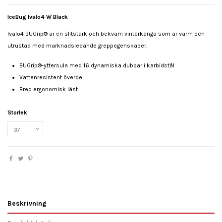
IceBug Ivalo4 W Black
Ivalo4 BUGrip® är en slitstark och bekväm vinterkänga som är varm och
utrustad med marknadsledande greppegenskaper.
BUGrip®-
yttersula med 16 dynamiska dubbar i karbidstål
Vattenresistent överdel
Bred ergonomisk läst
Storlek
Beskrivning