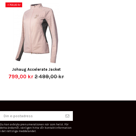
-1 700,00 kr
Johaug Accelerate Jacket
799,00 kr
2 499,00 kr
Du kan avbryta prenumerationen när som helst. För
detta ändamål, vänligen hitta vår kontaktinformation
i det rättsliga meddelandet.