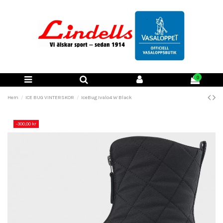
0
Hem
ICE BUG VINTERSKOR
IceBug Ivalo4 W Black
-300,00 kr