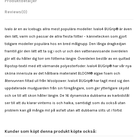
Produktdetaljer
Reviews
(0)
Ivalo är en av Icebugs allra mest populära modeller. Ivalo4 BUGrip® är även
den lätt, varm och passar de allra flesta fötter – kännetecken som gjort
tidigare modeller populära hos en bred målgrupp. Den långa dragkedjan
framtill gör den lätt att ta sig i och ur och den vattenavvisande överdelen
gör att du håller dig torr om fötterna längre. Överdelen består av en quiltad
Ripstop-textil med ett värmande polyesterfoder. Ivalo4 BUGrip® har vår nya
sköna innersula av det hållbara materialet BLOOM® algae foam och
återvunnen filtad ull från Woolpower. Ivalo4 BUGrip® har tagit med sig den
uppdaterade mudguarden från sin föregångare, som ger ytterligare skydd
och se till att skon håller längre. De 16 dynamiska dubbarna av karbidstål
ser till att du klarar vinterns is och halka, samtidigt som du också utan
problem kan gå många mil på asfalt utan att dubbarna slits ut i förtid.
Kunder som köpt denna produkt köpte också: