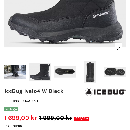
IceBug Ivalo4 W Black
Referens
F13103-9A.4
I lager
1 699,00 kr
1 999,00 kr
-300,00 kr
Inkl. moms