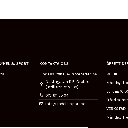
CYKEL & SPORT
KONTAKTA OSS
ÖPPETTIDE
rta
Lindells Cykel & Sportaffär AB
BUTIK
Nastagatan 11 B, Örebro
Måndag-fre
(intill Strike & Co)
Lördag 10.0
019-611 55 04
(Lörd somm
info@lindellssport.se
VERKSTAD
Måndag-fre