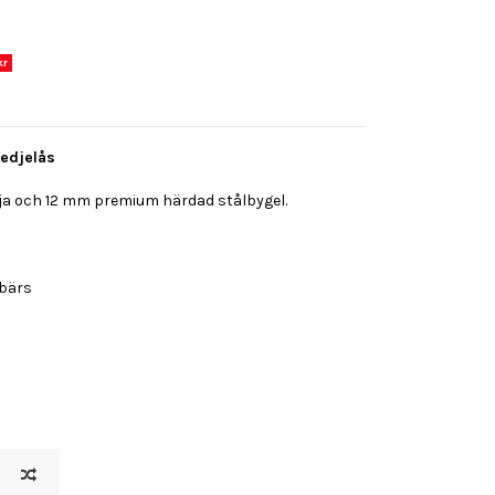
kr
Kedjelås
ja och 12 mm premium härdad stålbygel.
 bärs