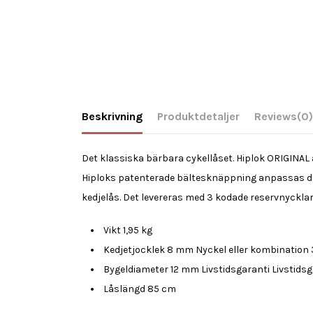
Beskrivning
Produktdetaljer
Reviews
(0)
Det klassiska bärbara cykellåset. Hiplok ORIGINAL
Hiploks patenterade bältesknäppning anpassas den 
kedjelås. Det levereras med 3 kodade reservnycklar
Vikt 1,95 kg
Kedjetjocklek 8 mm Nyckel eller kombination 
Bygeldiameter 12 mm Livstidsgaranti Livstidsga
Låslängd 85 cm