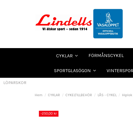
FÖRMÅNSCYKEL
CYKLAR
SPORTGLASÖGON
VINTERSPO
LÖPARSKOR
Hem
CYKLAR
CYKELTILLBEHÖR
LÅS - CYKEL
Hiplok
-250,00 kr