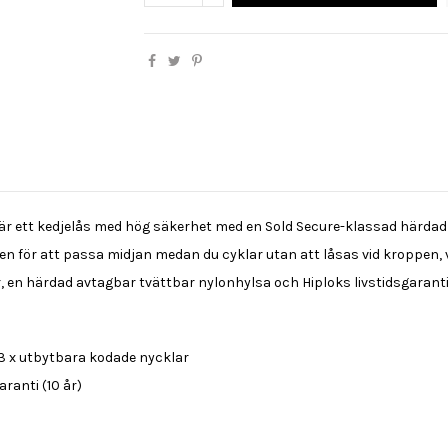
 är ett kedjelås med hög säkerhet med en Sold Secure-klassad härdad
för att passa midjan medan du cyklar utan att låsas vid kroppen, vil
, en härdad avtagbar tvättbar nylonhylsa och Hiploks livstidsgarant
3 x utbytbara kodade nycklar
ranti (10 år)