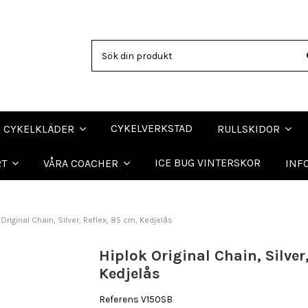
CYKELVERKSTAD
CYKELKLÄDER
RULLSKIDOR
ICE BUG VINTERSKOR
RT
VÅRA COACHER
INF
 Original Chain, Silver, Reflex, 85 cm, Kedjelås
Hiplok Original Chain, Silver
Kedjelås
Referens
V150SB