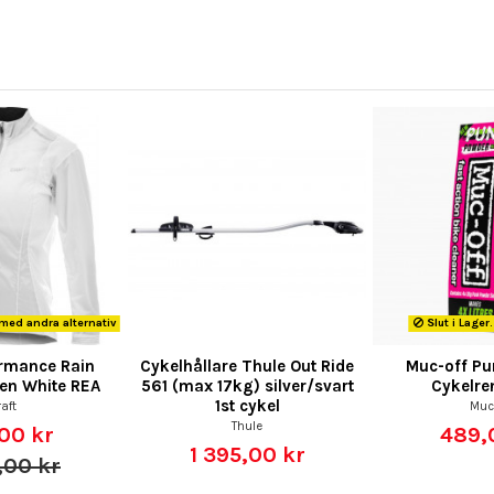
med andra alternativ
Slut i Lager
ormance Rain
Cykelhållare Thule Out Ride
Muc-off Pu
en White REA
561 (max 17kg) silver/svart
Cykelre
1st cykel
aft
Muc
Thule
00 kr
489,
1 395,00 kr
,00 kr