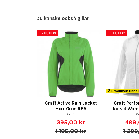
Du kanske också gillar
-800,00 kr
-800,00 kr
Produkten finns 
Craft Active Rain Jacket
Craft Perf
Herr Grön REA
Jacket Wom
Craft
Cr
395,00 kr
499,
1 195,00 kr
1 299