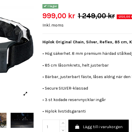
I lager
999,00 kr
1 249,00 kr
-250,00 
Inkl. moms
Hiplok Original Chain, Silver, Reflex, 85 cm, 
• Hög säkerhet. 8 mm premium härdad stålked
• 85 cm låsomkrets, helt justerbar
• Bärbar, justerbart fäste, låses aldrig när den
• Secure SILVER-klassad
• 3 st kodade reservnycklar ingår
• Hiplok livstidsgaranti
Lägg till i varukorgen