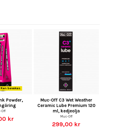
. Kan bevakas.
nk Powder,
Muc-Off C3 Wet Weather
ngöring
Ceramic Lube Premium 120
ml, kedjeolja
-Off
Muc-Off
00 kr
299,00 kr