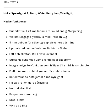
Inkl. moms
Hoka Speedgoat 7, Dam, Wide, Berry Jam/Starlight,
Nyckelfunktioner
Superkritisk EVA-mellansula för ökad energiåtergivning
Vibram Megagrip-yttersula med Traction Lug
5 mm dobbar för säkert grepp på varierad terräng
Uppdaterad dobborientering för bättre fäste
Lätt och slitstark RPET-vävd ovandel
Stretchig dynamisk vamp för flexibel passform
Integrerad gaiter-funktion som hjälper till att hålla smuts ute
Platt plös med dubbel gusset för stabil känsla
Reflekterande detaljer för ökad synlighet
Hälögla för enklare påtagning
Neutral stabilitet
Responsiv dämpning
Drop: 5 mm
Vikt: ca 235 g