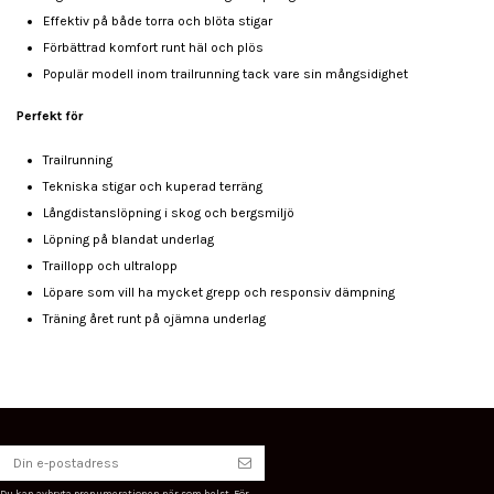
Effektiv på både torra och blöta stigar
Förbättrad komfort runt häl och plös
Populär modell inom trailrunning tack vare sin mångsidighet
Perfekt för
Trailrunning
Tekniska stigar och kuperad terräng
Långdistanslöpning i skog och bergsmiljö
Löpning på blandat underlag
Traillopp och ultralopp
Löpare som vill ha mycket grepp och responsiv dämpning
Träning året runt på ojämna underlag
Du kan avbryta prenumerationen när som helst. För