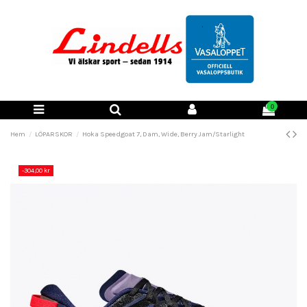
0
Hem
LÖPARSKOR
Hoka Speedgoat 7, Dam, Wide, Berry Jam/Starlight
-304,00 kr