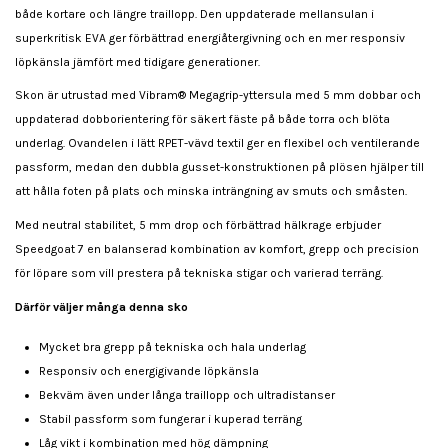
både kortare och längre traillopp. Den uppdaterade mellansulan i
superkritisk EVA ger förbättrad energiåtergivning och en mer responsiv
löpkänsla jämfört med tidigare generationer.
Skon är utrustad med Vibram® Megagrip-yttersula med 5 mm dobbar och
uppdaterad dobborientering för säkert fäste på både torra och blöta
underlag. Ovandelen i lätt RPET-vävd textil ger en flexibel och ventilerande
passform, medan den dubbla gusset-konstruktionen på plösen hjälper till
att hålla foten på plats och minska inträngning av smuts och småsten.
Med neutral stabilitet, 5 mm drop och förbättrad hälkrage erbjuder
Speedgoat 7 en balanserad kombination av komfort, grepp och precision
för löpare som vill prestera på tekniska stigar och varierad terräng.
Därför väljer många denna sko
Mycket bra grepp på tekniska och hala underlag
Responsiv och energigivande löpkänsla
Bekväm även under långa traillopp och ultradistanser
Stabil passform som fungerar i kuperad terräng
Låg vikt i kombination med hög dämpning