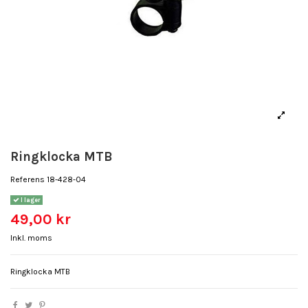
Ringklocka MTB
Referens
18-428-04
I lager
49,00 kr
Inkl. moms
Ringklocka MTB