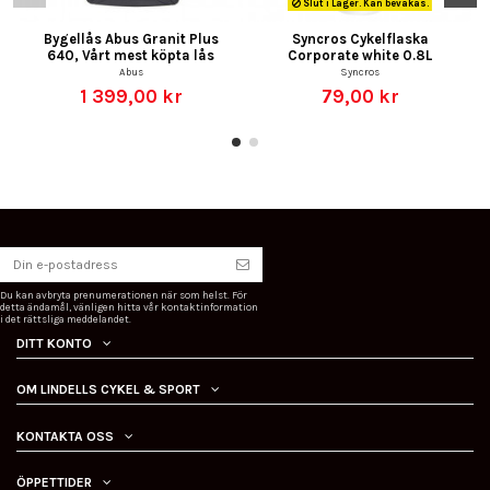
Slut i Lager. Kan bevakas.
Bygellås Abus Granit Plus
Syncros Cykelflaska
640, Vårt mest köpta lås
Corporate white 0.8L
Abus
Syncros
1 399,00 kr
79,00 kr
Du kan avbryta prenumerationen när som helst. För
detta ändamål, vänligen hitta vår kontaktinformation
i det rättsliga meddelandet.
DITT KONTO
OM LINDELLS CYKEL & SPORT
KONTAKTA OSS
ÖPPETTIDER