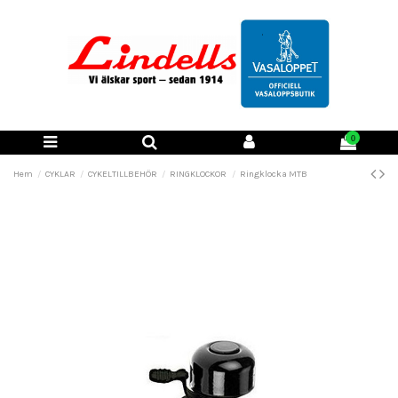
0
Hem
CYKLAR
CYKELTILLBEHÖR
RINGKLOCKOR
Ringklocka MTB