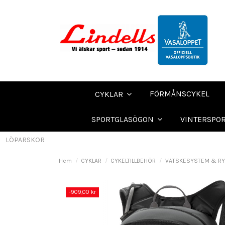
FÖRMÅNSCYKEL
CYKLAR
SPORTGLASÖGON
VINTERSPO
LÖPARSKOR
Hem
CYKLAR
CYKELTILLBEHÖR
VÄTSKESYSTEM & R
-909,00 kr