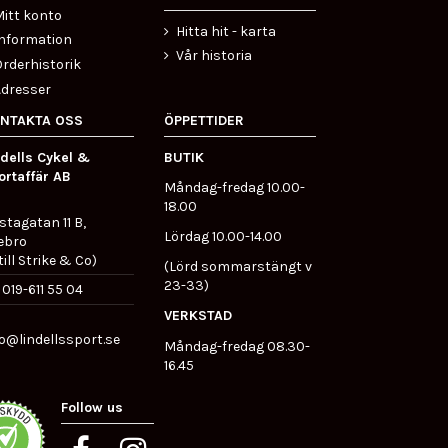
itt konto
Hitta hit - karta
Information
Vår historia
rderhistorik
Adresser
NTAKTA OSS
ÖPPETTIDER
ndells Cykel &
BUTIK
ortaffär AB
Måndag-fredag 10.00-
18.00
stagatan 11 B,
Lördag 10.00-14.00
ebro
till Strike & Co)
(Lörd sommarstängt v
23-33)
019-611 55 04
VERKSTAD
fo@lindellssport.se
Måndag-fredag 08.30-
16.45
Follow us