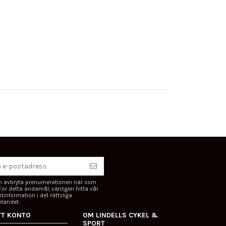
n avbryta prenumerationen när som
 För detta ändamål, vänligen hitta vår
tinformation i det rättsliga
landet.
TT KONTO
OM LINDELLS CYKEL &
SPORT