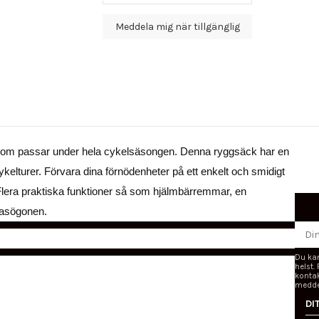
som passar under hela cykelsäsongen. Denna ryggsäck har en
kelturer. Förvara dina förnödenheter på ett enkelt och smidigt
. Flera praktiska funktioner så som hjälmbärremmar, en
lasögonen.
Du ka
helst.
kontak
medde
DI