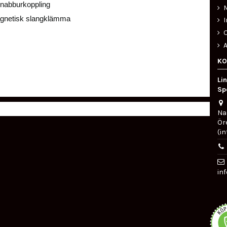
snabburkoppling
M
agnetisk slangklämma
O
KO
Li
Sp
Na
Ör
(in
in