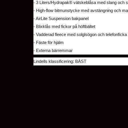
- 3 Liters/Hydrapak® vätskeblåsa med slang och 
- High-flow bitmunstycke med avstängning och m
- AirLite Suspension bakpanel
- Blixklås med fickor på höftbältet
- Vadderad fleece med solglsögon och telefonficka
- Fäste för hjälm
- Externa bärremmar
Lindells klassificering: BÄST