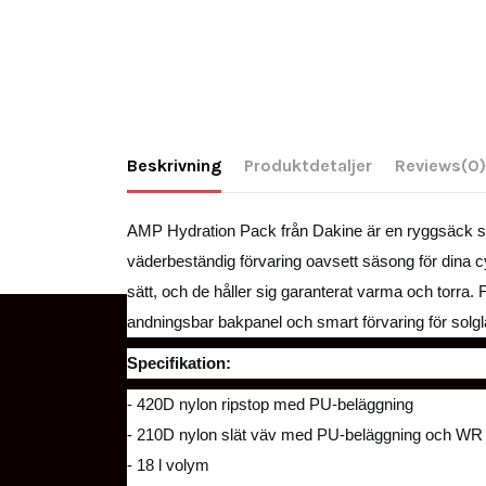
Beskrivning
Produktdetaljer
Reviews
(0)
AMP Hydration Pack från Dakine är en ryggsäck 
väderbeständig förvaring oavsett säsong för dina cy
sätt, och de håller sig garanterat varma och torra
andningsbar bakpanel och smart förvaring för solg
Specifikation:
- 420D nylon ripstop med PU-beläggning
- 210D nylon slät väv med PU-beläggning och WR
- 18 l volym