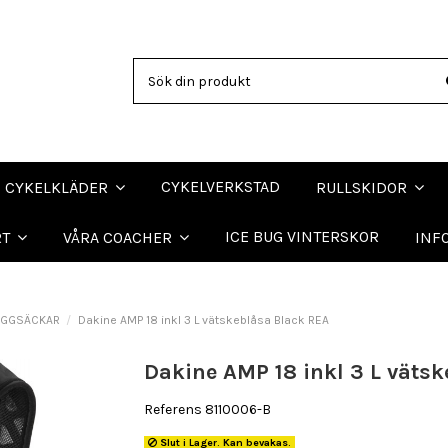
CYKELVERKSTAD
CYKELKLÄDER
RULLSKIDOR
ICE BUG VINTERSKOR
RT
VÅRA COACHER
INF
YGGSÄCKAR
Dakine AMP 18 inkl 3 L vätskeblåsa Black REA
Dakine AMP 18 inkl 3 L väts
Referens
8110006-B
Slut i Lager. Kan bevakas.