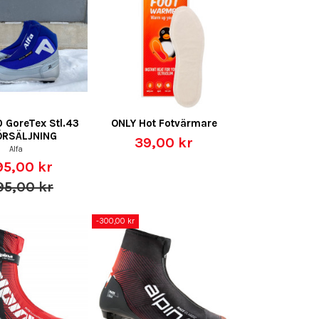
0 GoreTex Stl.43
ONLY Hot Fotvärmare
ÖRSÄLJNING
39,00 kr
Alfa
95,00 kr
95,00 kr
-300,00 kr