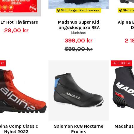
Slut i Lager. Kan bevakas.
Slut i 
LY Hot Tåvärmare
Madshus Super Kid
Alpina E
längdskidpjäxa REA
D
29,00 kr
Madshus
399,00 kr
2 1
699,00 kr
 kr
-4 510,00 kr
pina Comp Classic
Salomon RC8 Nocturne
Madshus 
Nyhet 2022
Prolink