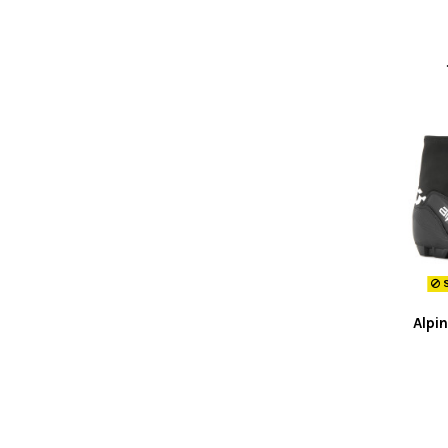
S
Alpi