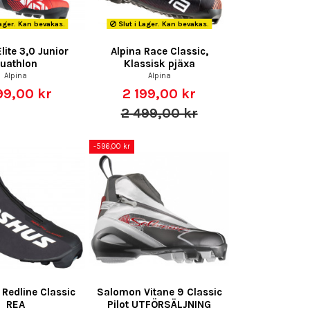
Lager. Kan bevakas.
Slut i Lager. Kan bevakas.
lite 3,0 Junior
Alpina Race Classic,
uathlon
Klassisk pjäxa
Alpina
Alpina
99,00 kr
2 199,00 kr
2 499,00 kr
-596,00 kr
Redline Classic
Salomon Vitane 9 Classic
REA
Pilot UTFÖRSÄLJNING