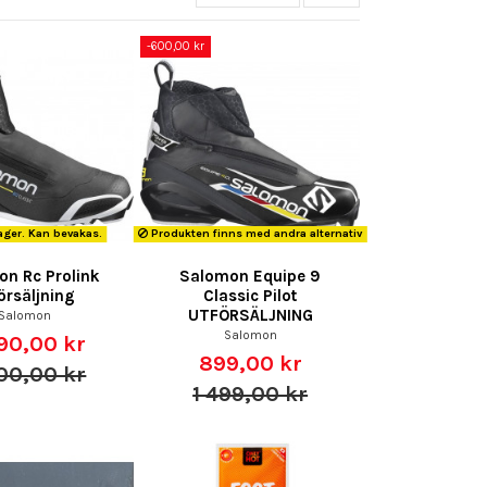
-600,00 kr
Lager. Kan bevakas.
Produkten finns med andra alternativ
n Rc Prolink
Salomon Equipe 9
örsäljning
Classic Pilot
UTFÖRSÄLJNING
Salomon
Salomon
90,00 kr
899,00 kr
00,00 kr
1 499,00 kr