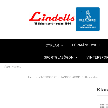
FÖRMÅNSCYKEL
CYKLAR
SPORTGLASÖGON
VINTERSPO
LÖPARSKOR
Hem
VINTERSPORT
LÄNGDPJÄXOR
Klassiska
Klas