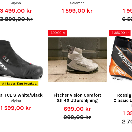
Alpina
Salomon
3 499,00 kr
1 599,00 kr
1 9
3 899,00 kr
6 5
-300,00 kr
-1 350,00 kr
lut i Lager. Kan bevakas.
na TCL S White/Black
Fischer Vision Comfort
Rossig
Stl 42 Utförsäljning
Classic
Alpina
1 599,00 kr
699,00 kr
1 3
999,00 kr
2 7