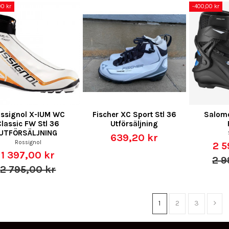
00 kr
-400,00 kr
ssignol X-IUM WC
Fischer XC Sport Stl 36
Salom
Classic FW Stl 36
Utförsäljning
UTFÖRSÄLJNING
639,20 kr
Rossignol
2 5
1 397,00 kr
2 9
2 795,00 kr
1
2
3