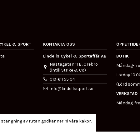
CYKEL & SPORT
KONTAKTA OSS
ÖPPETTIDE
rta
Lindells Cykel & Sportaffär AB
BUTIK
Nastagatan 11 B, Örebro
Måndag-fre
(intill Strike & Co)
Lördag 10.0
019-611 55 04
(Lörd somm
info@lindellssport.se
VERKSTAD
Måndag-fre
 stängning av rutan godkänner ni våra kakor.