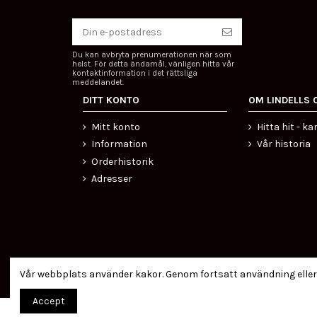
Du kan avbryta prenumerationen när som
helst. För detta ändamål, vänligen hitta vår
kontaktinformation i det rättsliga
meddelandet.
DITT KONTO
OM LINDELLS 
Mitt konto
Hitta hit - ka
Information
Vår historia
Orderhistorik
Adresser
Certifierad ehandel
Vår webbplats använder kakor. Genom fortsatt användning eller
Accept