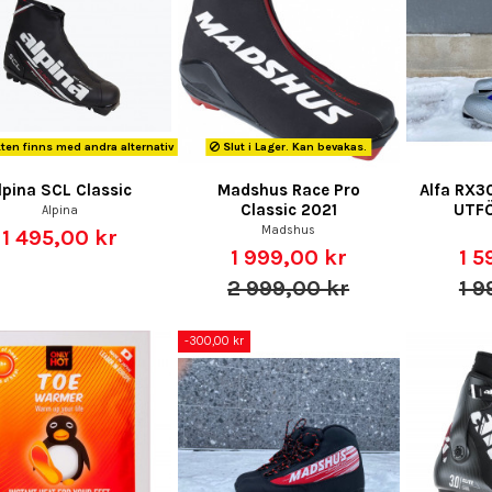
en finns med andra alternativ
Slut i Lager. Kan bevakas.
lpina SCL Classic
Madshus Race Pro
Alfa RX3
Classic 2021
UTF
Alpina
Madshus
1 495,00 kr
1 999,00 kr
1 5
2 999,00 kr
1 9
-300,00 kr