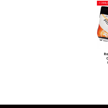
-1 398,
Ro