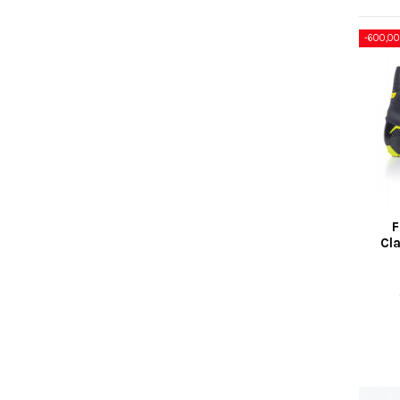
-600,00
F
Cla