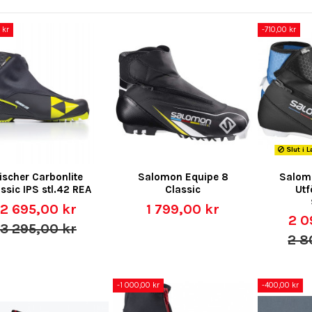
 kr
-710,00 kr
Slut i 
ischer Carbonlite
Salomon Equipe 8
Salomo
ssic IPS stl.42 REA
Classic
Utf
2 695,00 kr
1 799,00 kr
2 0
3 295,00 kr
2 8
-1 000,00 kr
-400,00 kr