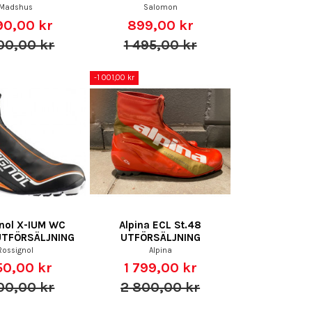
Madshus
Salomon
90,00 kr
899,00 kr
00,00 kr
1 495,00 kr
-1 001,00 kr
nol X-IUM WC
Alpina ECL St.48
 UTFÖRSÄLJNING
UTFÖRSÄLJNING
Rossignol
Alpina
50,00 kr
1 799,00 kr
00,00 kr
2 800,00 kr