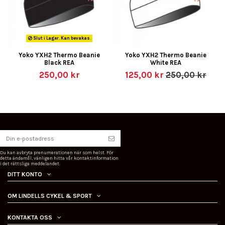
Slut i Lager. Kan bevakas.
Yoko YXH2 Thermo Beanie
Yoko YXH2 Thermo Beanie
Black REA
White REA
250,00 kr
125,00 kr
250,00 kr
Du kan avbryta prenumerationen när som helst. För
detta ändamål, vänligen hitta vår kontaktinformation
i det rättsliga meddelandet.
DITT KONTO
OM LINDELLS CYKEL & SPORT
KONTAKTA OSS