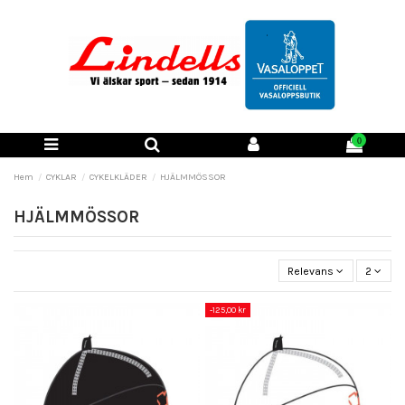
0
Hem
CYKLAR
CYKELKLÄDER
HJÄLMMÖSSOR
HJÄLMMÖSSOR
Relevans
2
-125,00 kr