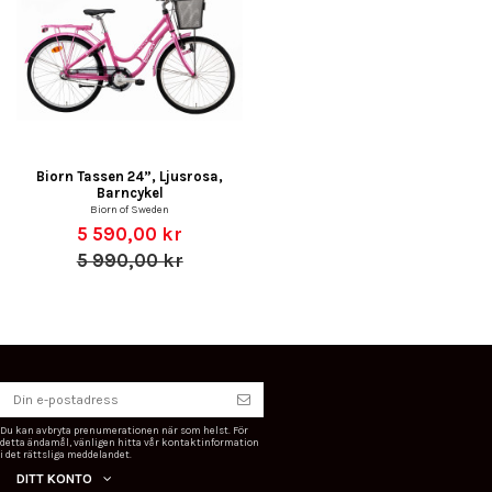
Biorn Tassen 24”, Ljusrosa,
Barncykel
Biorn of Sweden
5 590,00 kr
5 990,00 kr
Du kan avbryta prenumerationen när som helst. För
detta ändamål, vänligen hitta vår kontaktinformation
i det rättsliga meddelandet.
DITT KONTO