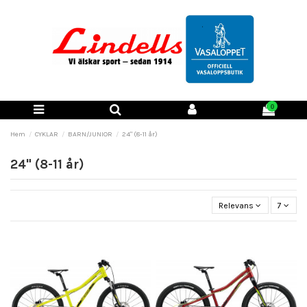
0
Hem
CYKLAR
BARN/JUNIOR
24" (8-11 år)
24" (8-11 år)
Relevans
7