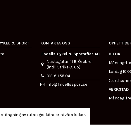
CYKEL & SPORT
KONTAKTA OSS
ÖPPETTIDE
rta
Lindells Cykel & Sportaffär AB
BUTIK
Nastagatan 11 B, Örebro
Måndag-fre
(intill Strike & Co)
Lördag 10.0
019-611 55 04
(Lörd somm
info@lindellssport.se
VERKSTAD
Måndag-fre
 stängning av rutan godkänner ni våra kakor.