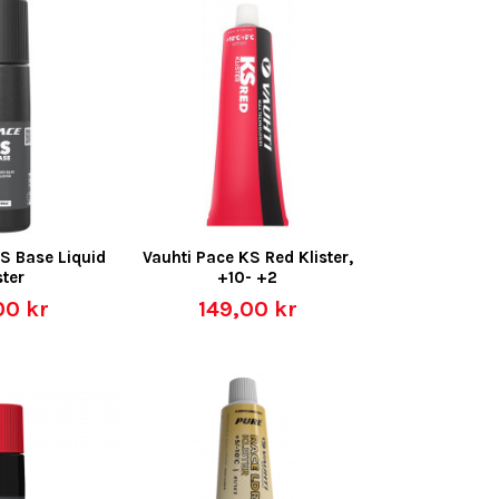
S Base Liquid
Vauhti Pace KS Red Klister,
ster
+10- +2
00 kr
149,00 kr