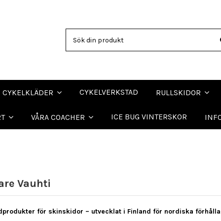
CYKELVERKSTAD
CYKELKLÄDER
RULLSKIDOR
ICE BUG VINTERSKOR
RT
VÅRA COACHER
INF
kare Vauhti
dprodukter för skinskidor – utvecklat i Finland för nordiska förhålla