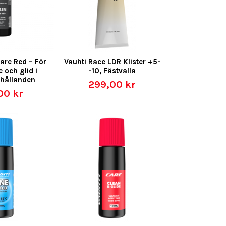
are Red – För
Vauhti Race LDR Klister +5-
 och glid i
-10, Fästvalla
hållanden
299,00 kr
00 kr