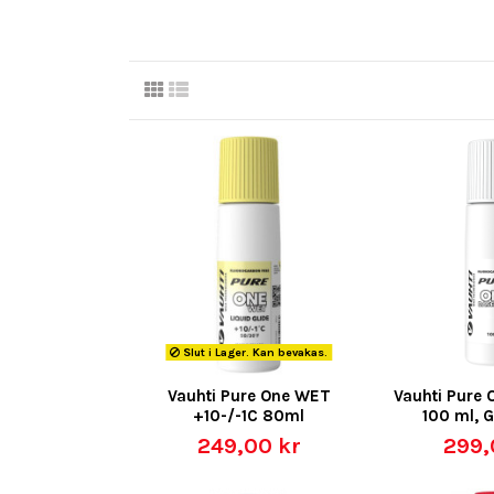
Slut i Lager. Kan bevakas.
Vauhti Pure One WET
Vauhti Pure
+10-/-1C 80ml
100 ml, 
249,00 kr
299,