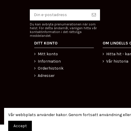
Du kan avbryta prenumerationen när som
helst. För detta ändamål, vänligen hitta vår
kontaktinformation i det rättsliga
meddelandet.
DITT KONTO
OM LINDELLS 
Mitt konto
Hitta hit - ka
Information
Vår historia
Orderhistorik
Adresser
Certifierad ehandel
Vår webbplats använder kakor. Genom fortsatt användning eller
Accept