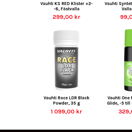
Vauhti KS RED Klister +2-
Vauhti Syntet
-6, Fästvalla
Vall
299,00 kr
99,
Vauhti Race LDR Black
Vauhti One 
Powder, 35 g
Glide, -5 til
1 099,00 kr
329,