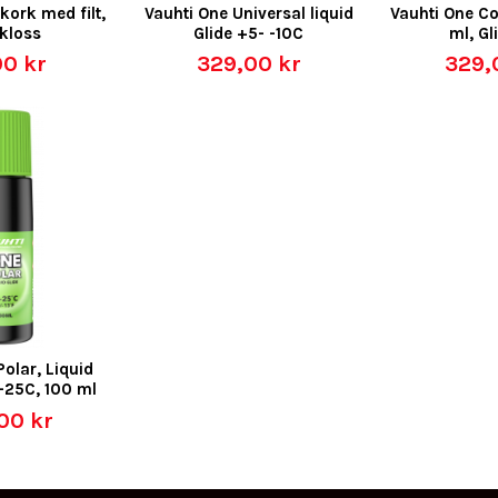
kork med filt,
Vauhti One Universal liquid
Vauhti One Co
akloss
Glide +5- -10C
ml, Gl
00 kr
329,00 kr
329,
Polar, Liquid
l -25C, 100 ml
00 kr