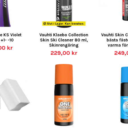
Slut i Lager. Kan bevakas.
e KS Violet
Vauhti Klaebo Collection
Vauhti Skin C
 +1- -10
Skin Ski Cleaner 80 ml,
bästa fäste
Skinrengöring
varma för
00 kr
229,00 kr
249,