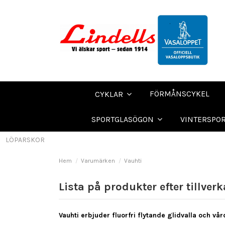
FÖRMÅNSCYKEL
CYKLAR
SPORTGLASÖGON
VINTERSPO
LÖPARSKOR
Hem
Varumärken
Vauhti
Lista på produkter efter tillver
Vauhti erbjuder fluorfri flytande glidvalla och vår