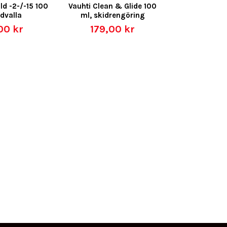
ld -2-/-15 100
Vauhti Clean & Glide 100
idvalla
ml, skidrengöring
00 kr
179,00 kr