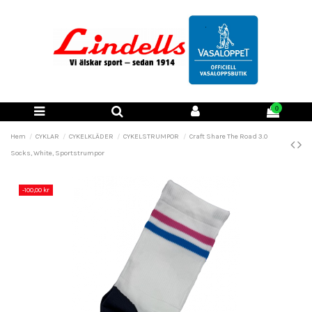
0
Hem
CYKLAR
CYKELKLÄDER
CYKELSTRUMPOR
Craft Share The Road 3.0
Socks, White, Sportstrumpor
-100,00 kr