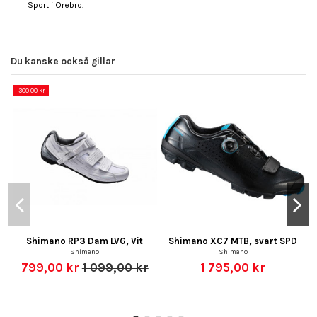
Sport i Örebro.
Du kanske också gillar
-300,00 kr
-
Shimano RP3 Dam LVG, Vit
Shimano XC7 MTB, svart SPD
Shimano
Shimano
799,00 kr
1 099,00 kr
1 795,00 kr