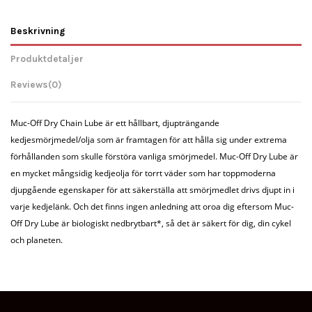
Beskrivning
Produktdetaljer
Reviews
(0)
Muc-Off Dry Chain Lube är ett hållbart, djupträngande
kedjesmörjmedel/olja som är framtagen för att hålla sig under extrema
förhållanden som skulle förstöra vanliga smörjmedel. Muc-Off Dry Lube är
en mycket mångsidig kedjeolja för torrt väder som har toppmoderna
djupgående egenskaper för att säkerställa att smörjmedlet drivs djupt in i
varje kedjelänk. Och det finns ingen anledning att oroa dig eftersom Muc-
Off Dry Lube är biologiskt nedbrytbart*, så det är säkert för dig, din cykel
och planeten.