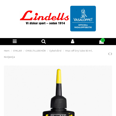
0
Hem
CYKLAR
CYKELTILLBEHÖR
Cykelvård
Muc-off Dry lube 50 ml,
Kedjeolja