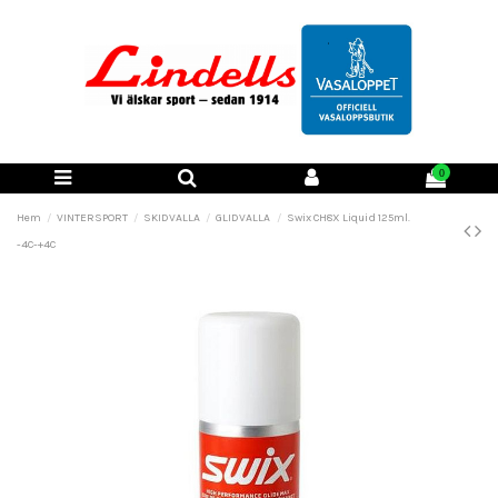
0
Hem
VINTERSPORT
SKIDVALLA
GLIDVALLA
Swix CH8X Liquid 125ml.
-4C-+4C