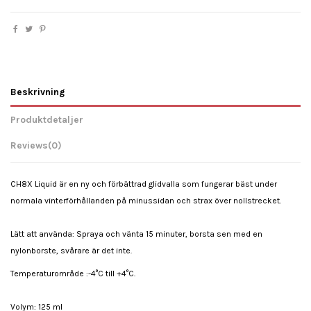
Beskrivning
Produktdetaljer
Reviews
(0)
CH8X Liquid är en ny och förbättrad glidvalla som fungerar bäst under
normala vinterförhållanden på minussidan och strax över nollstrecket.
Lätt att använda: Spraya och vänta 15 minuter, borsta sen med en
nylonborste, svårare är det inte.
Temperaturområde :-4°C till +4°C.
Volym: 125 ml