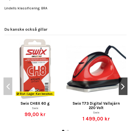
Lindells klassificering: BRA
Du kanske också gillar
Slut i Lager. Kan bevakas.
Swix CH8X 60 g
Swix T73 Digital Vallajärn
220 Volt
Swix
Swix
99,00 kr
1 499,00 kr