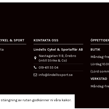
CYKEL & SPORT
KONTAKTA OSS
ÖPPETTIDE
rta
Lindells Cykel & Sportaffär AB
BUTIK
Nastagatan 11 B, Örebro
Måndag-fre
(intill Strike & Co)
Lördag 10.0
019-611 55 04
(Lörd somm
info@lindellssport.se
VERKSTAD
Måndag-fre
 stängning av rutan godkänner ni våra kakor.