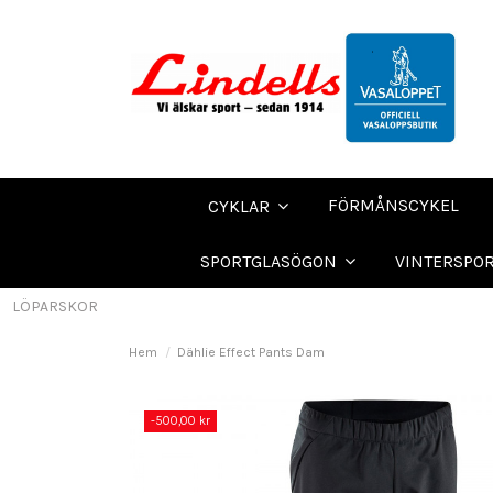
FÖRMÅNSCYKEL
CYKLAR
SPORTGLASÖGON
VINTERSPO
LÖPARSKOR
Hem
Dählie Effect Pants Dam
-500,00 kr