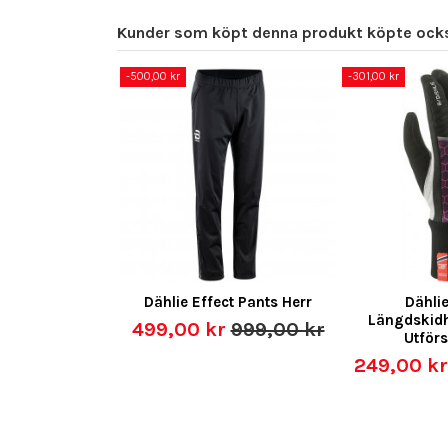
Kunder som köpt denna produkt köpte ock
-500,00 kr
-301,00 kr
Dählie Effect Pants Herr
Dählie
Längdskidh
499,00 kr
999,00 kr
Utförs
249,00 k