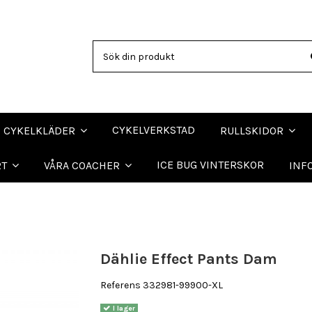
CYKELVERKSTAD
CYKELKLÄDER
RULLSKIDOR
ICE BUG VINTERSKOR
RT
VÅRA COACHER
INF
Dählie Effect Pants Dam
Referens
332981-99900-XL
I lager