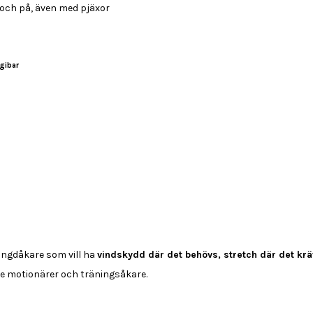
v och på, även med pjäxor
rgibar
längdåkare som vill ha
vindskydd där det behövs, stretch där det kr
de motionärer och träningsåkare.