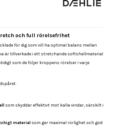
etch och full rörelsefrihet
cklade för dig som vill ha optimal balans mellan
na är tillverkade i ett stretchande softshellmaterial
digt som de följer kroppens rörelser i varje
idspåret.
ell
som skyddar effektivt mot kalla vindar, särskilt i
tchigt material
som ger maximal rörlighet och god