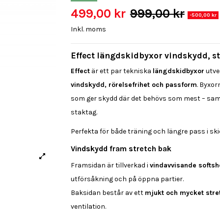
499,00 kr
999,00 kr
-500,00 kr
Inkl. moms
Effect längdskidbyxor vindskydd, str
Effect
är ett par tekniska
längdskidbyxor
utve
vindskydd, rörelsefrihet och passform
. Byxor
som ger skydd där det behövs som mest – samti
staktag.
Perfekta för både träning och längre pass i sk
Vindskydd fram stretch bak
Framsidan är tillverkad i
vindavvisande softsh
utförsåkning och på öppna partier.
Baksidan består av ett
mjukt och mycket stre
ventilation.