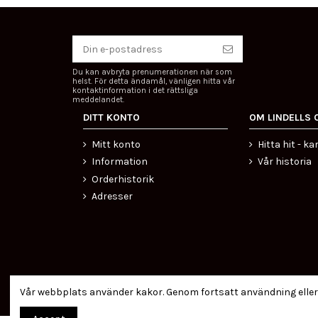
Du kan avbryta prenumerationen när som
helst. För detta ändamål, vänligen hitta vår
kontaktinformation i det rättsliga
meddelandet.
DITT KONTO
OM LINDELLS 
Mitt konto
Hitta hit - ka
Information
Vår historia
Orderhistorik
Adresser
Certifierad ehandel
Vår webbplats använder kakor. Genom fortsatt användning eller