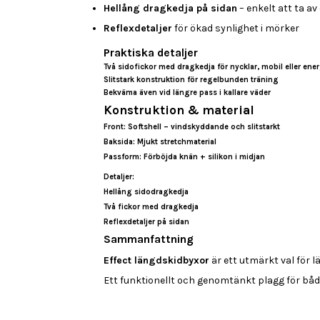
Hellång dragkedja på sidan
– enkelt att ta a
Reflexdetaljer
för ökad synlighet i mörker
Praktiska detaljer
Två
sidofickor med dragkedja
för nycklar, mobil eller ene
Slitstark konstruktion för regelbunden träning
Bekväma även vid längre pass i kallare väder
Konstruktion & material
Front:
Softshell – vindskyddande och slitstarkt
Baksida:
Mjukt stretchmaterial
Passform:
Förböjda knän + silikon i midjan
Detaljer:
Hellång sidodragkedja
Två fickor med dragkedja
Reflexdetaljer på sidan
Sammanfattning
Effect längdskidbyxor
är ett utmärkt val för 
Ett funktionellt och genomtänkt plagg för bå