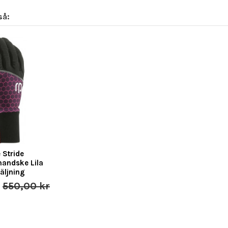
så:
 Stride
andske Lila
äljning
r
550,00 kr