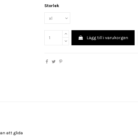
Storlek
Lägg till i varukorgen
an att glida