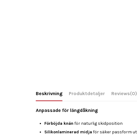
Beskrivning
Produktdetaljer
Reviews
(0)
Anpassade för längdåkning
Förböjda knän
för naturlig skidposition
Silikonlaminerad midja
för säker passform ut