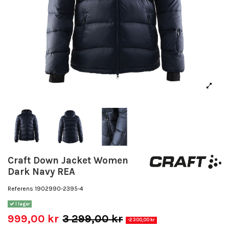
Craft Down Jacket Women
Dark Navy REA
Referens
1902990-2395-4
I lager
999,00 kr
3 299,00 kr
-2 300,00 kr