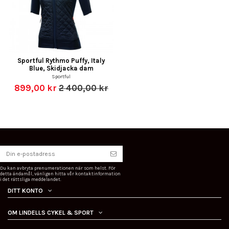
Sportful Rythmo Puffy, Italy
Blue, Skidjacka dam
Sportful
899,00 kr
2 400,00 kr
Du kan avbryta prenumerationen när som helst. För
detta ändamål, vänligen hitta vår kontaktinformation
i det rättsliga meddelandet.
DITT KONTO
OM LINDELLS CYKEL & SPORT