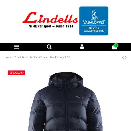
0
Hem
Craft Down Jacket Women Dark Navy REA
-2 300,00 kr