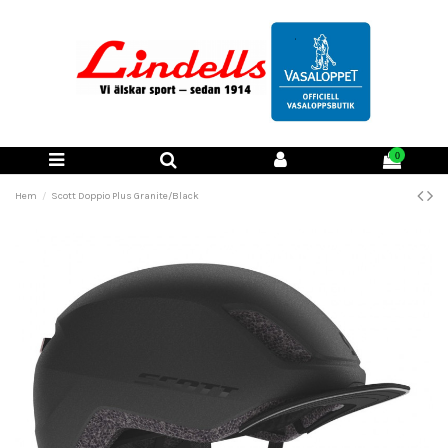
0
Hem
Scott Doppio Plus Granite/Black