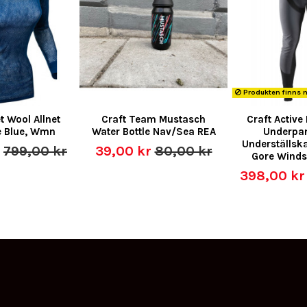
Produkten finns m
t Wool Allnet
Craft Team Mustasch
Craft Activ
e Blue, Wmn
Water Bottle Nav/Sea REA
Underpan
Underställsk
r
799,00 kr
39,00 kr
80,00 kr
Gore Winds
398,00 k