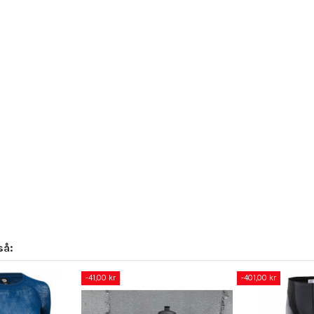
så:
-41,00 kr
-401,00 kr