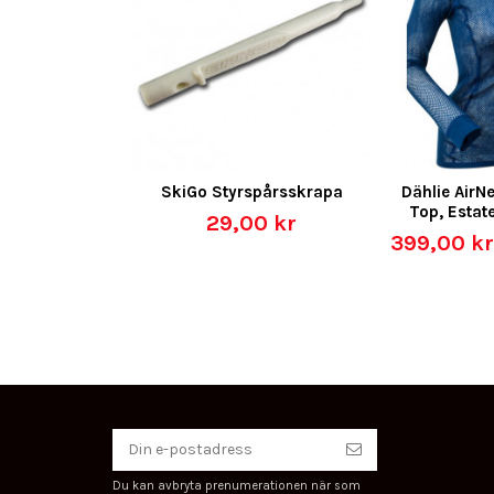
SkiGo Styrspårsskrapa
Dählie AirNe
Top, Estat
29,00 kr
399,00 k
Du kan avbryta prenumerationen när som