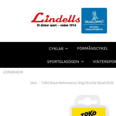
FÖRMÅNSCYKEL
CYKLAR
SPORTGLASÖGON
VINTERSPO
LÖPARSKOR
Hem
TOKO Base Performance 120g YELLOW Nyhet 2022