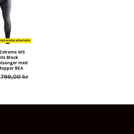
ed andra alternativ
e Extreme WS
ts Black
alsonger med
topper REA
r
799,00 kr