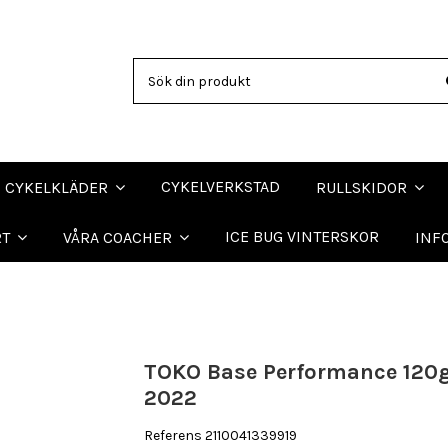
CYKELVERKSTAD
CYKELKLÄDER
RULLSKIDOR
ICE BUG VINTERSKOR
RT
VÅRA COACHER
INF
TOKO Base Performance 120
2022
Referens
2110041339919