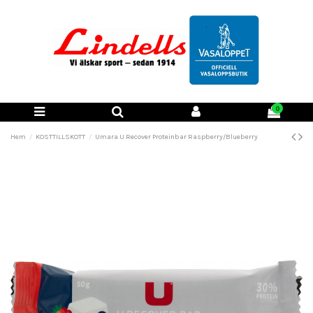
0
Hem
KOSTTILLSKOTT
Umara U Recover Proteinbar Raspberry/Blueberry