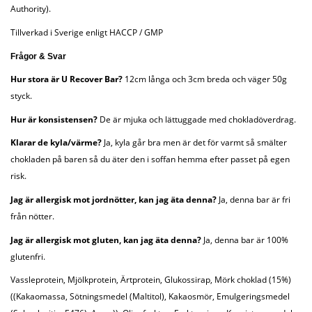
Authority).
Tillverkad i Sverige enligt HACCP / GMP
Frågor & Svar
Hur stora är U Recover Bar?
12cm långa och 3cm breda och väger 50g
styck.
Hur är konsistensen?
De är mjuka och lättuggade med chokladöverdrag.
Klarar de kyla/värme?
Ja, kyla går bra men är det för varmt så smälter
chokladen på baren så du äter den i soffan hemma efter passet på egen
risk.
Jag är allergisk mot jordnötter, kan jag äta denna?
Ja, denna bar är fri
från nötter.
Jag är allergisk mot gluten, kan jag äta denna?
Ja, denna bar är 100%
glutenfri.
Vassleprotein, Mjölkprotein, Ärtprotein, Glukossirap, Mörk choklad (15%)
((Kakaomassa, Sötningsmedel (Maltitol), Kakaosmör, Emulgeringsmedel