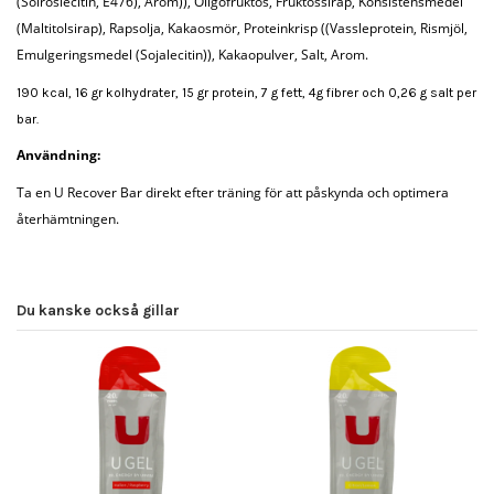
(Solroslecitin, E476), Arom)), Oligofruktos, Fruktossirap, Konsistensmedel
(Maltitolsirap), Rapsolja, Kakaosmör, Proteinkrisp ((Vassleprotein, Rismjöl,
Emulgeringsmedel (Sojalecitin)), Kakaopulver, Salt, Arom.
190 kcal, 16 gr kolhydrater, 15 gr protein, 7 g fett, 4g fibrer och 0,26 g salt per
bar.
Användning:
Ta en U Recover Bar direkt efter träning för att påskynda och optimera
återhämtningen.
Du kanske också gillar