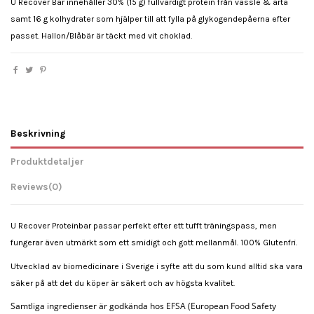
U Recover Bar innehåller 30% (15 g) fullvärdigt protein från vassle & ärta
samt 16 g kolhydrater som hjälper till att fylla på glykogendepåerna efter
passet. Hallon/Blåbär är täckt med vit choklad.
Beskrivning
Produktdetaljer
Reviews
(0)
U Recover Proteinbar passar perfekt efter ett tufft träningspass, men
fungerar även utmärkt som ett smidigt och gott mellanmål. 100% Glutenfri.
Utvecklad av biomedicinare i Sverige i syfte att du som kund alltid ska vara
säker på att det du köper är säkert och av högsta kvalitet.
Samtliga ingredienser är godkända hos EFSA (European Food Safety