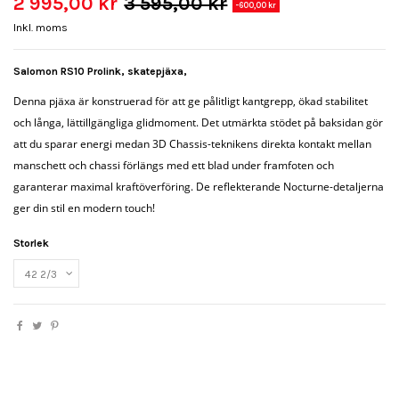
2 995,00 kr
3 595,00 kr
-600,00 kr
Inkl. moms
Salomon RS10 Prolink, skatepjäxa,
Denna pjäxa är konstruerad för att ge pålitligt kantgrepp, ökad stabilitet
och långa, lättillgängliga glidmoment. Det utmärkta stödet på baksidan gör
att du sparar energi medan 3D Chassis-teknikens direkta kontakt mellan
manschett och chassi förlängs med ett blad under framfoten och
garanterar maximal kraftöverföring. De reflekterande Nocturne-detaljerna
ger din stil en modern touch!
Storlek