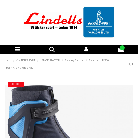
0
Hem
VINTERSPORT
LÄNGDPJÄXOR
Skate/Kombi
Salomon RS10
Prolink, skatepjäxa,
-600,00 kr