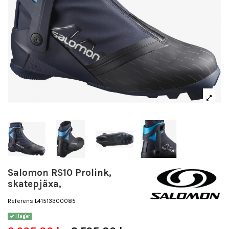
Salomon RS10 Prolink,
skatepjäxa,
Referens
L41513300085
I lager