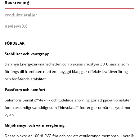
Beskrivning
Produktdetaljer
Reviews
(0)
FÖRDELAR
Stabilitet och kantgrepp
Den nya Energyzer-manschetten och pjäxans vridstyva 3D Chassis, som
förlängs till framfoten med ett inbyggd blad, ger effektiv kraftöverföring
och förlåtande stabilitet.
Passform och komfort
Salomons SensiFit™-teknik och tudelade snörning gör att pjäxan omsluter
foten ordentligt samtidigt som Thinsulate™-fodret ger utmärkt skydd mot
kylan.
Miljöhänsyn och värmereglering
Dessa pjäxor är 100 % PVC-fria och har ett ventilerande membran i Lycra®