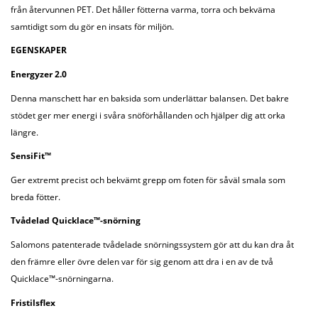
från återvunnen PET. Det håller fötterna varma, torra och bekväma
samtidigt som du gör en insats för miljön.
EGENSKAPER
Energyzer 2.0
Denna manschett har en baksida som underlättar balansen. Det bakre
stödet ger mer energi i svåra snöförhållanden och hjälper dig att orka
längre.
SensiFit™
Ger extremt precist och bekvämt grepp om foten för såväl smala som
breda fötter.
Tvådelad Quicklace™-snörning
Salomons patenterade tvådelade snörningssystem gör att du kan dra åt
den främre eller övre delen var för sig genom att dra i en av de två
Quicklace™-snörningarna.
Fristilsflex