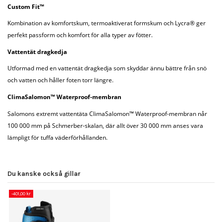
Custom Fit™
Kombination av komfortskum, termoaktiverat formskum och Lycra® ger
perfekt passform och komfort för alla typer av fötter.
Vattentät dragkedja
Utformad med en vattentät dragkedja som skyddar ännu bättre från snö
och vatten och håller foten torr längre.
ClimaSalomon™ Waterproof-membran
Salomons extremt vattentäta ClimaSalomon™ Waterproof-membran når
100 000 mm på Schmerber-skalan, där allt över 30 000 mm anses vara
lämpligt för tuffa väderförhållanden.
Du kanske också gillar
-401,00 kr
-