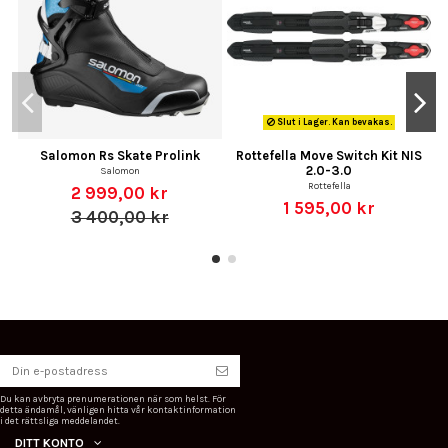
Slut i Lager. Kan bevakas.
Salomon Rs Skate Prolink
Rottefella Move Switch Kit NIS
2.0-3.0
Salomon
Rottefella
2 999,00 kr
1 595,00 kr
3 400,00 kr
Du kan avbryta prenumerationen när som helst. För
detta ändamål, vänligen hitta vår kontaktinformation
i det rättsliga meddelandet.
DITT KONTO