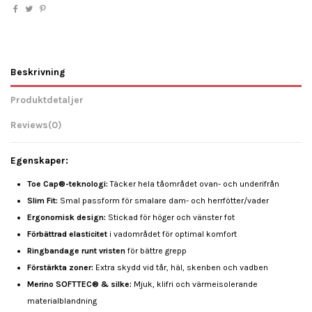
Beskrivning
Produktdetaljer
Reviews
(0)
Egenskaper:
Toe Cap®-teknologi:
Täcker hela tåområdet ovan- och underifrån
Slim Fit:
Smal passform för smalare dam- och herrfötter/vader
Ergonomisk design:
Stickad för höger och vänster fot
Förbättrad elasticitet
i vadområdet för optimal komfort
Ringbandage runt vristen
för bättre grepp
Förstärkta zoner:
Extra skydd vid tår, häl, skenben och vadben
Merino SOFTTEC® & silke:
Mjuk, klifri och värmeisolerande
materialblandning