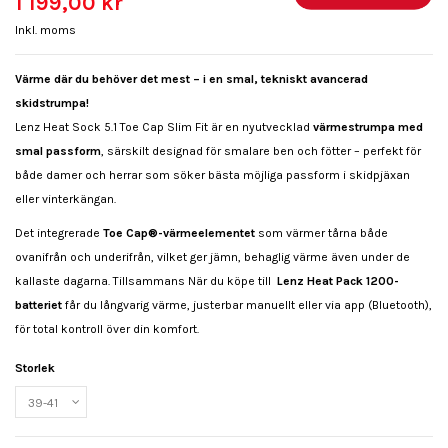
1 199,00 kr
Inkl. moms
Värme där du behöver det mest – i en smal, tekniskt avancerad
skidstrumpa!
Lenz Heat Sock 5.1 Toe Cap Slim Fit är en nyutvecklad
värmestrumpa med
smal passform
, särskilt designad för smalare ben och fötter – perfekt för
både damer och herrar som söker bästa möjliga passform i skidpjäxan
eller vinterkängan.
Det integrerade
Toe Cap®-värmeelementet
som värmer tårna både
ovanifrån och underifrån, vilket ger jämn, behaglig värme även under de
kallaste dagarna. Tillsammans När du köpe till
Lenz Heat Pack 1200-
batteriet
får du långvarig värme, justerbar manuellt eller via app (Bluetooth),
för total kontroll över din komfort.
Storlek