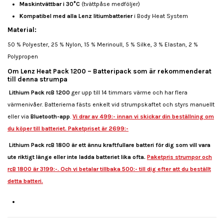
Maskintvättbar i 30°C
(tvättpåse medföljer)
Kompatibel med alla Lenz litiumbatterier
i Body Heat System
Material:
50 % Polyester, 25 % Nylon, 15 % Merinoull, 5 % Silke, 3 % Elastan, 2 %
Polypropen
Om Lenz Heat Pack 1200 – Batteripack som är rekommenderat
till denna strumpa
Lithium Pack rcB 1200
ger upp till 14 timmars värme och har flera
värmenivåer. Batterierna fästs enkelt vid strumpskaftet och styrs manuellt
eller via
Bluetooth-app
.
Vi drar av 499:- innan vi skickar din beställning om
du köper till batteriet. Paketpriset är 2699:-
Lithium Pack rcB 1800 är ett ännu kraftfullare batteri för dig som vill vara
ute riktigt länge eller inte ladda batteriet lika ofta.
Paketpris strumpor och
rcB 1800 är 3199:-. Och vi betalar tillbaka 500:- till dig efter att du beställt
detta batteri.