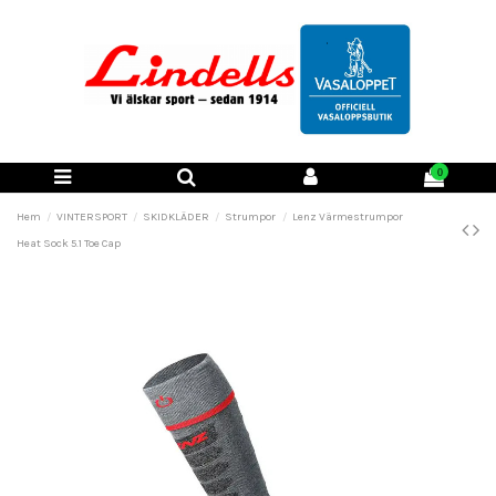
0
Hem
VINTERSPORT
SKIDKLÄDER
Strumpor
Lenz Värmestrumpor
Heat Sock 5.1 Toe Cap