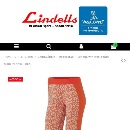
0
Hem
VINTERSPORT
SKIDKLÄDER
Underställ
Johaug Win Wool Pants
Clem Merinoull REA
-400,00 kr