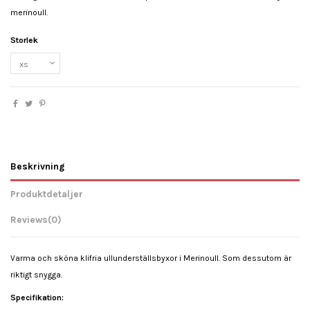
merinoull.
Storlek
Beskrivning
Produktdetaljer
Reviews
(0)
Varma och sköna klifria ullunderställsbyxor i Merinoull. Som dessutom är
riktigt snygga.
Specifikation: