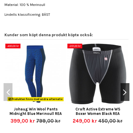
Material: 100 % Merinoull
Lindells klassificering: BÄST
Kunder som köpt denna produkt köpte också:
-400,00 kr
-201,00 kr
-
Produkten finns med andra alternativ
Johaug Win Wool Pants
Craft Active Extreme WS
Midnight Blue Merinoull REA
Boxer Women Black REA
399,00 kr
799,00 kr
249,00 kr
450,00 kr