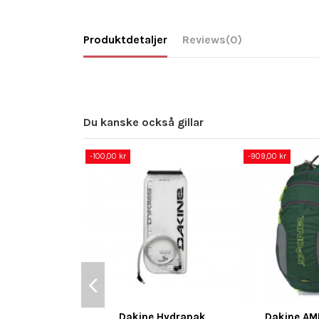
Produktdetaljer
Reviews
(0)
Du kanske också gillar
-100,00 kr
-909,00 kr
Dakine Hydrapak
Dakine AMP