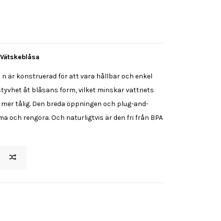
 Vätskeblåsa
 är konstruerad för att vara hållbar och enkel
styvhet åt blåsans form, vilket minskar vattnets
en mer tålig. Den breda öppningen och plug-and-
ma och rengöra. Och naturligtvis är den fri från BPA