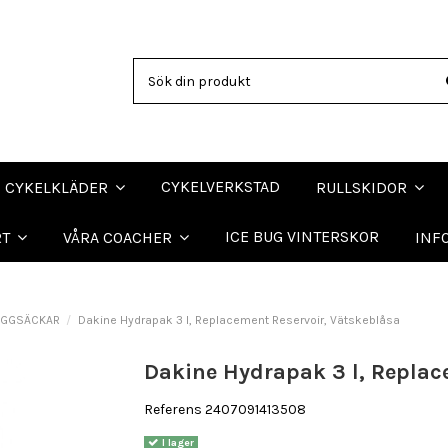
CYKELVERKSTAD
CYKELKLÄDER
RULLSKIDOR
ICE BUG VINTERSKOR
RT
VÅRA COACHER
INF
YGGSÄCKAR
Dakine Hydrapak 3 l, Replacement Reservoir, Vätskeblåsa
Dakine Hydrapak 3 l, Replac
Referens
2407091413508
I lager