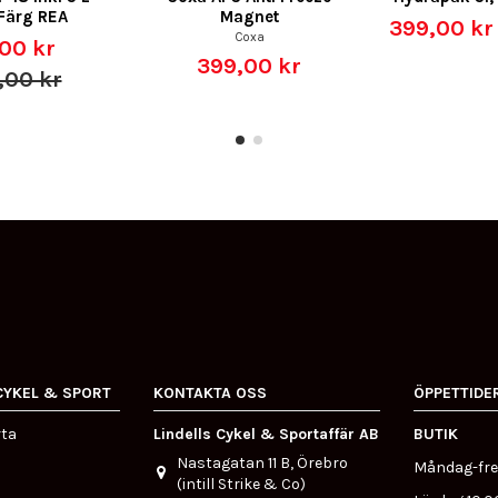
 Färg REA
Magnet
399,00 k
Coxa
00 kr
399,00 kr
,00 kr
CYKEL & SPORT
KONTAKTA OSS
ÖPPETTIDE
rta
Lindells Cykel & Sportaffär AB
BUTIK
Nastagatan 11 B, Örebro
Måndag-fre
(intill Strike & Co)