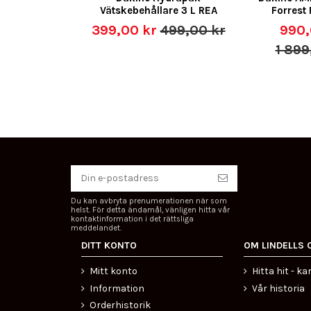
Vätskebehållare 3 L REA
Forrest
399,00 kr
499,00 kr
990,
1 899
Du kan avbryta prenumerationen när som
helst. För detta ändamål, vänligen hitta vår
kontaktinformation i det rättsliga
meddelandet.
DITT KONTO
OM LINDELLS 
Mitt konto
Hitta hit - ka
Information
Vår historia
Orderhistorik