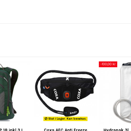
-100,00 kr
Slut i Lager. Kan bevakas.
 18 inkl 3 L
Coxa AFC Anti Freeze
Hydrapak 3l,