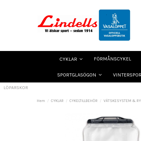
FÖRMÅNSCYKEL
CYKLAR
SPORTGLASÖGON
VINTERSPO
LÖPARSKOR
Hem
CYKLAR
CYKELTILLBEHÖR
VÄTSKESYSTEM & R