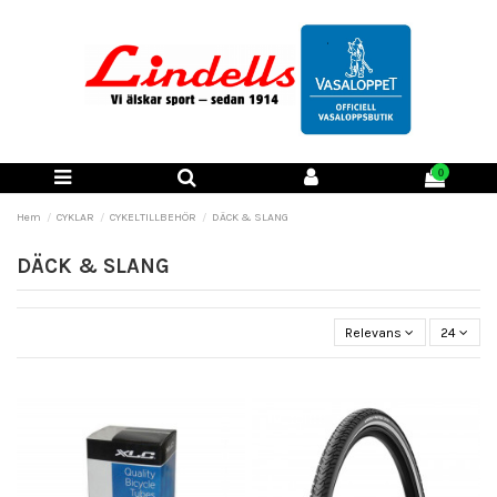
0
Hem
CYKLAR
CYKELTILLBEHÖR
DÄCK & SLANG
DÄCK & SLANG
Relevans
24