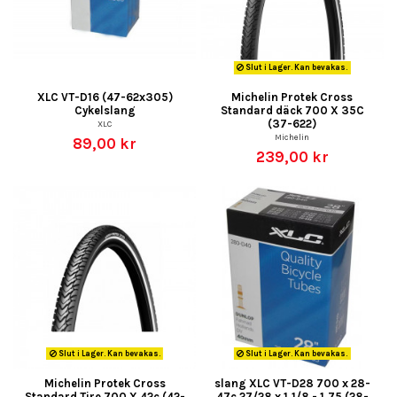
Slut i Lager. Kan bevakas.
XLC VT-D16 (47-62x305)
Michelin Protek Cross
Cykelslang
Standard däck 700 X 35C
(37-622)
XLC
Michelin
89,00 kr
239,00 kr
Slut i Lager. Kan bevakas.
Slut i Lager. Kan bevakas.
Michelin Protek Cross
slang XLC VT-D28 700 x 28-
Standard Tire 700 X 42c (42-
47c 27/28 x 1,1/8 - 1,75 (28-