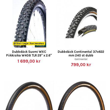
Slut i Lager. Kan bevakas.
Dubbdäck Suomi WXC
Dubbdäck Continental 37x622
Piikkisika W408 TLR 29" x 2.6"
mm 240 st dubb
Continental
1 699,00 kr
799,00 kr