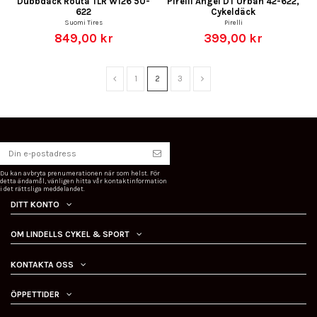
Dubbdäck Routa TLR W126 50-
Pirelli Angel DT Urban 42-622,
622
Cykeldäck
Suomi Tires
Pirelli
849,00 kr
399,00 kr
1
2
3
Du kan avbryta prenumerationen när som helst. För
detta ändamål, vänligen hitta vår kontaktinformation
i det rättsliga meddelandet.
DITT KONTO
OM LINDELLS CYKEL & SPORT
KONTAKTA OSS
ÖPPETTIDER