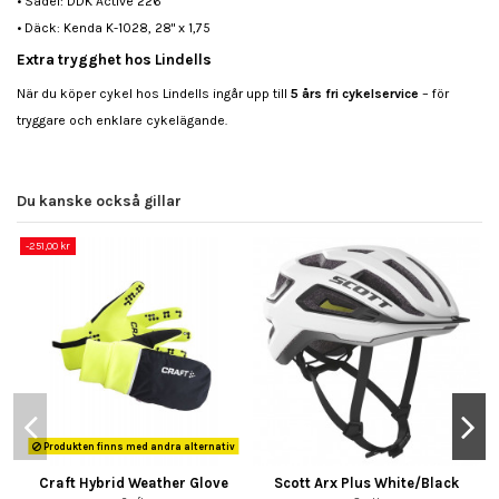
• Sadel: DDK Active 226
• Däck: Kenda K-1028, 28" x 1,75
Extra trygghet hos Lindells
När du köper cykel hos Lindells ingår upp till
5 års fri cykelservice
– för
tryggare och enklare cykelägande.
Du kanske också gillar
-251,00 kr
Produkten finns med andra alternativ
Craft Hybrid Weather Glove
Scott Arx Plus White/Black