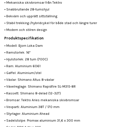
• Mekaniska skivbromsar från Tektro
• Snabbrullande 28-tumshjul
• Bekväm och upprätt sittställning
• Stabil trekking-/hybridcykel för både stad och längre turer
• Modern och stilren design
Produktspecifikation
• Modell: Bjorn Loka Dam
• Ramstorlek: 16"
• Hjulstorlek: 28 tum (700C)
• Ram: Aluminium 6061
• Gaffel: Aluminium/stel
• Växlar: Shimano Altus 8-växlar
• Växelreglage: Shimano Rapidfire SL-M315-8R
• Kassett: Shimano 8-delad (12–32T)
• Bromsar: Tektro Aries mekaniska skivbromsar
• Vevparti: Aluminium 38T / 170 mm
• Styrlager: Aluminium Ahead
• Sadelstolpe: Promax aluminium 31,6 x 300 mm