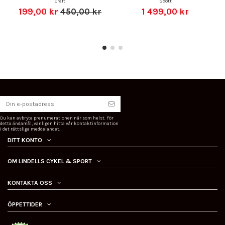
Craft
Scott
199,00 kr
450,00 kr
1 499,00 kr
Du kan avbryta prenumerationen när som helst. För
detta ändamål, vänligen hitta vår kontaktinformation
i det rättsliga meddelandet.
DITT KONTO
OM LINDELLS CYKEL & SPORT
KONTAKTA OSS
ÖPPETTIDER