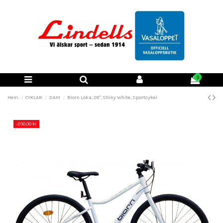
0
Hem
CYKLAR
DAM
Biorn Loka, 28", Shiny White, Sportcykel
-200,00 kr