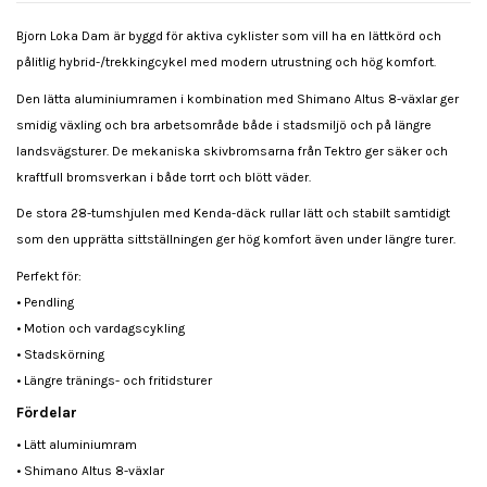
Bjorn Loka Dam är byggd för aktiva cyklister som vill ha en lättkörd och
pålitlig hybrid-/trekkingcykel med modern utrustning och hög komfort.
Den lätta aluminiumramen i kombination med Shimano Altus 8-växlar ger
smidig växling och bra arbetsområde både i stadsmiljö och på längre
landsvägsturer. De mekaniska skivbromsarna från Tektro ger säker och
kraftfull bromsverkan i både torrt och blött väder.
De stora 28-tumshjulen med Kenda-däck rullar lätt och stabilt samtidigt
som den upprätta sittställningen ger hög komfort även under längre turer.
Perfekt för:
• Pendling
• Motion och vardagscykling
• Stadskörning
• Längre tränings- och fritidsturer
Fördelar
• Lätt aluminiumram
• Shimano Altus 8-växlar