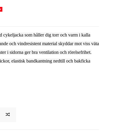
r
 cykeljacka som håller dig torr och varm i kalla
ande och vindresistent material skyddar mot viss väta
r i sidorna ger bra ventilation och rörelsefrihet.
ckor, elastisk bandkantning nedtill och bakficka