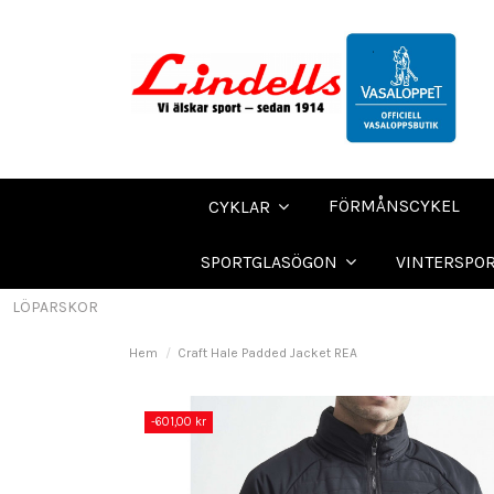
FÖRMÅNSCYKEL
CYKLAR
SPORTGLASÖGON
VINTERSPO
LÖPARSKOR
Hem
Craft Hale Padded Jacket REA
-601,00 kr