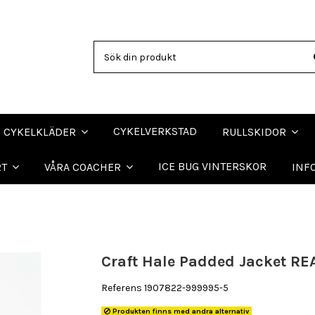
CYKELVERKSTAD
CYKELKLÄDER
RULLSKIDOR
ICE BUG VINTERSKOR
RT
VÅRA COACHER
INF
Craft Hale Padded Jacket RE
Referens
1907822-999995-5
Produkten finns med andra alternativ