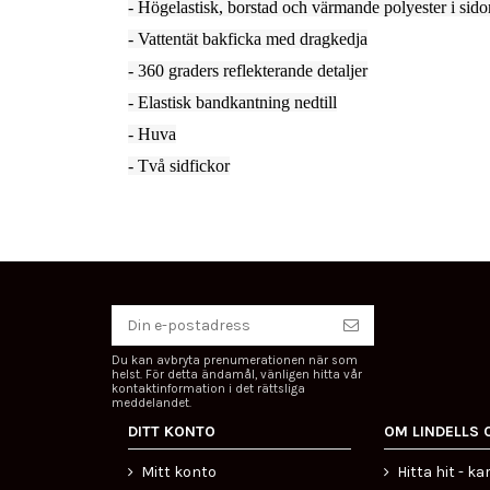
- Högelastisk, borstad och värmande polyester i sido
- Vattentät bakficka med dragkedja
- 360 graders reflekterande detaljer
- Elastisk bandkantning nedtill
- Huva
- Två sidfickor
Du kan avbryta prenumerationen när som
helst. För detta ändamål, vänligen hitta vår
kontaktinformation i det rättsliga
meddelandet.
DITT KONTO
OM LINDELLS 
Mitt konto
Hitta hit - ka