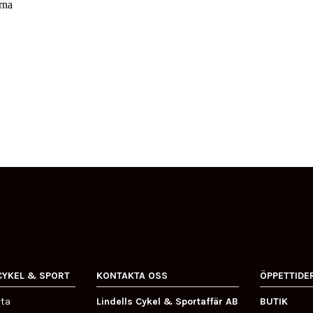
rna
CYKEL & SPORT
KONTAKTA OSS
ÖPPETTIDE
rta
Lindells Cykel & Sportaffär AB
BUTIK