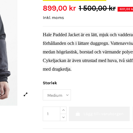
899,00 kr
1 500,00 kr
-601,00 k
Inkl. moms
Hale Padded Jacket är en lätt, mjuk och vadderad
förhållanden och i lättare duggregn. Vattenavvis
medan högelastisk, borstad och värmande polyeste
Cykeljackan är även utrustad med huva, två sidfi
med dragkedja.
Storlek
Lägg till i varukorgen