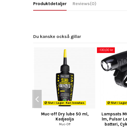
Produktdetaljer
Reviews
(0)
Du kanske också gillar
-130,00 kr
Slut i Lager. Kan bevakas.
Slut i Lage
Muc-off Dry lube 50 ml,
Lampsats M
Kedjeolja
lm, Pulsar Le
batteri, Cy
Muc-Off