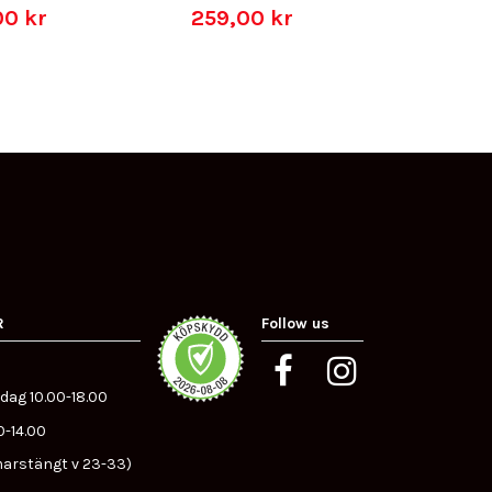
00 kr
259,00 kr
199,0
R
Follow us
dag 10.00-18.00
0-14.00
arstängt v 23-33)