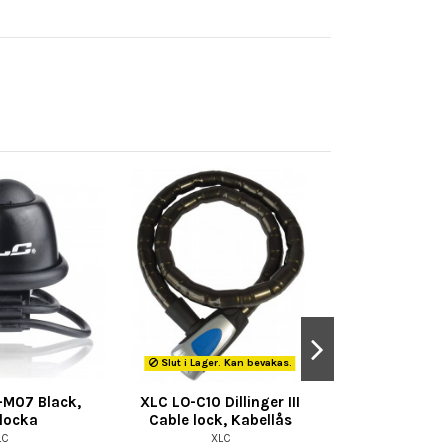
Slut i Lager. Kan bevakas.
-M07 Black,
XLC LO-C10 Dillinger III
XLC minipu
locka
Cable lock, Kabellås
Cykel
LC
XLC
XL