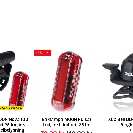
-70,00 kr
r. Kan bevakas.
OON Nova 100
Baklampa MOON Pulsar
XLC Bell DD
d 25 lm, inkl.
Led, inkl. batteri, 25 lm
Ringk
kelbelysning
X