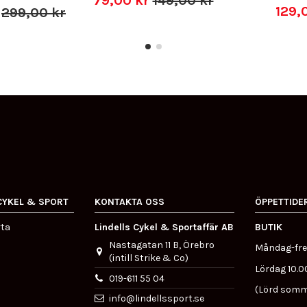
79,00 kr
149,00 kr
129,
r
299,00 kr
CYKEL & SPORT
KONTAKTA OSS
ÖPPETTIDE
rta
Lindells Cykel & Sportaffär AB
BUTIK
Nastagatan 11 B, Örebro
Måndag-fre
(intill Strike & Co)
Lördag 10.0
019-611 55 04
(Lörd somm
info@lindellssport.se