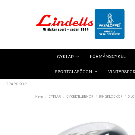
FÖRMÅNSCYKEL
CYKLAR
SPORTGLASÖGON
VINTERSPO
LÖPARSKOR
Hem
CYKLAR
CYKELTILLBEHÖR
RINGKLOCKOR
XLC