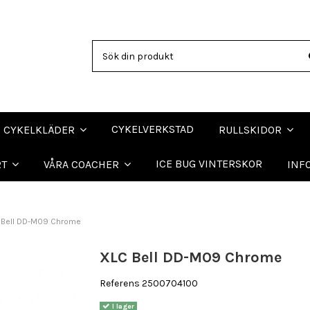
CYKELVERKSTAD
CYKELKLÄDER
RULLSKIDOR
ICE BUG VINTERSKOR
RT
VÅRA COACHER
INF
 Bell DD-M09 Chrome
XLC Bell DD-M09 Chrome
Referens
2500704100
I lager