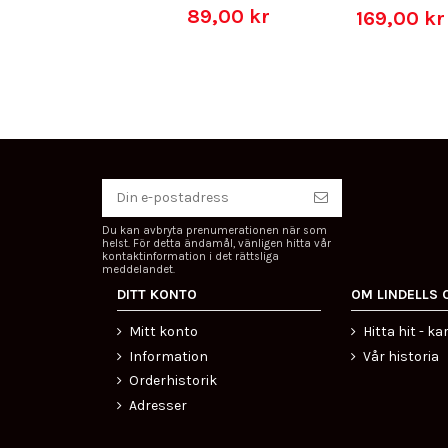
89,00 kr
169,00 k
Du kan avbryta prenumerationen när som
helst. För detta ändamål, vänligen hitta vår
kontaktinformation i det rättsliga
meddelandet.
DITT KONTO
OM LINDELLS 
Mitt konto
Hitta hit - ka
Information
Vår historia
Orderhistorik
Adresser