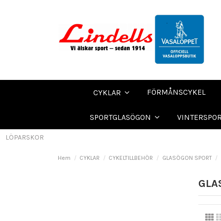
FÖRMÅNSCYKEL
CYKLAR
SPORTGLASÖGON
VINTERSPO
LÖPARSKOR
Hem
CYKLAR
CYKELTILLBEHÖR
GLASÖGON SPORT
GLA