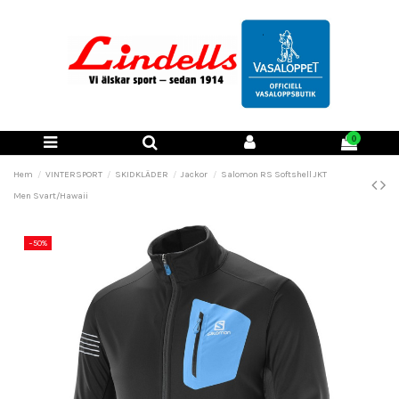
0
Hem
VINTERSPORT
SKIDKLÄDER
Jackor
Salomon RS Softshell JKT
Men Svart/Hawaii
−50%