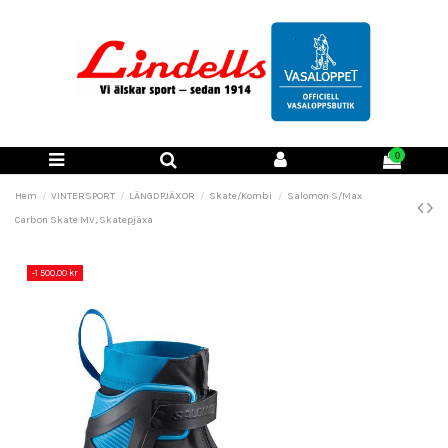
0
Hem
VINTERSPORT
LÄNGDPJÄXOR
Skate/Kombi
Salomon S/Max
Carbon Skate MV, Skatepjäxa
-1 500,00 kr