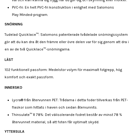
väl och kan känna dig trygg när du ger dig ut i skymning eller mörker.
PVC-fri: En helt PVC-fri konstruktion i enlighet med Salomons
Play Minded-program.
SNÖRNING
Tudelad Quicklace™: Salomons patenterade tvådelade snörningssystem
gör att du kan dra åt den främre eller övre delen var för sig genom att dra i
en av de två Quicklace™-snörningarna.
LÄST
102 funktionell passform: Medelstor volym för maximalt fotgrepp, hög
komfort och exakt passform.
INNERSKO
Lycra® från återvunnen PET: Trådarna i detta foder tillverkas från PET-
flaskor som hittats i haven och sedan återvunnits.
Thinsulate™ R 78%: Det välisolerande fodret består av minst 78 %
återvunnet material, så att foten får optimalt skydd.
YTTERSULA