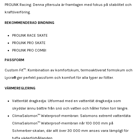
PROLINK Racing: Denna yttersula är framtagen med fokus på stabilitet och
kraftöverföring.
REKOMMENDERAD BINDNING
PROLINK RACE SKATE
PROLINK PRO SKATE
PROLINK PRO COMBI
PASSFORM
Custom Fit™: Kombination av komfortskum, termoaktiverat formskum och
Lycra® ger perfekt passform och komfort för alla typer av fötter.
VÄRMEREGLERING
Vattentät dragkedja: Utformad med en vattentät dragkedja som
skyddar ännu bättre från snö och vatten och håller foten torr längre.
ClimaSalomon™ Waterproof-membran: Salomons extremt vattentäta
ClimaSalomon™ Waterproof-membran når 100 000 mm på
Schmerber-skalan, där allt över 30 000 mm anses vara lämpligt för
tuffa väderförhållanden.