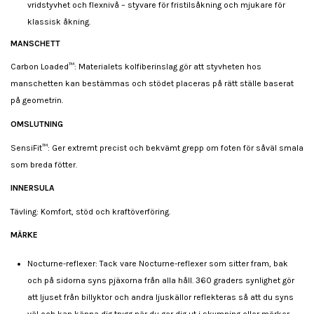
vridstyvhet och flexnivå – styvare för fristilsåkning och mjukare för
klassisk åkning.
MANSCHETT
Carbon Loaded™: Materialets kolfiberinslag gör att styvheten hos
manschetten kan bestämmas och stödet placeras på rätt ställe baserat
på geometrin.
OMSLUTNING
SensiFit™: Ger extremt precist och bekvämt grepp om foten för såväl smala
som breda fötter.
INNERSULA
Tävling: Komfort, stöd och kraftöverföring.
MÄRKE
Nocturne-reflexer: Tack vare Nocturne-reflexer som sitter fram, bak
och på sidorna syns pjäxorna från alla håll. 360 graders synlighet gör
att ljuset från billyktor och andra ljuskällor reflekteras så att du syns