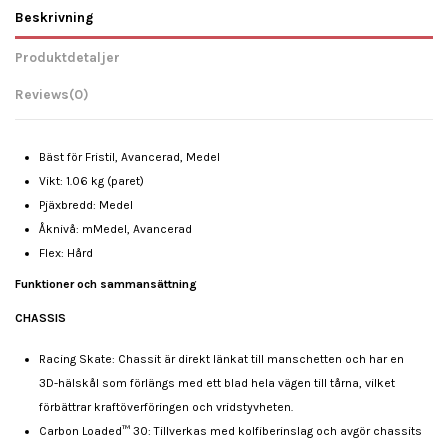
Beskrivning
Produktdetaljer
Reviews
(0)
Bäst för Fristil, Avancerad, Medel
Vikt: 1.06 kg (paret)
Pjäxbredd: Medel
Åknivå: mMedel, Avancerad
Flex: Hård
Funktioner och sammansättning
CHASSIS
Racing Skate: Chassit är direkt länkat till manschetten och har en
3D-hälskål som förlängs med ett blad hela vägen till tårna, vilket
förbättrar kraftöverföringen och vridstyvheten.
Carbon Loaded™ 30: Tillverkas med kolfiberinslag och avgör chassits