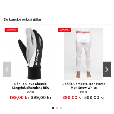
Du kanske också gillar
-200,00 kr
-300,00 kr
-
Dählie Glove Classic
Dahlie Compete Tech Pants
Längdskidhandske REA
Men Snow White
Dählie
Dählie
199,00 kr
399,00 kr
299,00 kr
599,00 kr