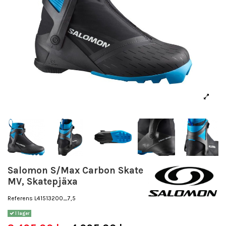
Salomon S/Max Carbon Skate
MV, Skatepjäxa
Referens
L41513200_7,5
I lager