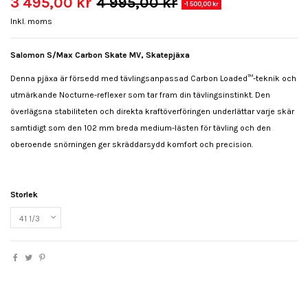
3 495,00 kr
4 995,00 kr
-1 500,00 kr
Inkl. moms
Salomon S/Max Carbon Skate MV, Skatepjäxa
Denna pjäxa är försedd med tävlingsanpassad Carbon Loaded™-teknik och
utmärkande Nocturne-reflexer som tar fram din tävlingsinstinkt. Den
överlägsna stabiliteten och direkta kraftöverföringen underlättar varje skär
samtidigt som den 102 mm breda medium-lästen för tävling och den
oberoende snörningen ger skräddarsydd komfort och precision.
Storlek